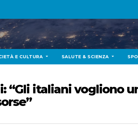
CIETÀ E CULTURA
SALUTE & SCIENZA
SP
: “Gli italiani vogliono 
sorse”