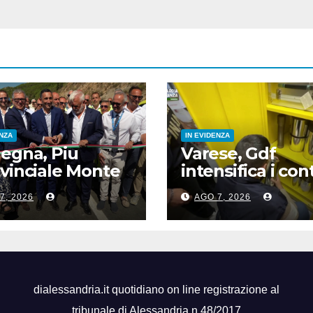
ENZA
IN EVIDENZA
egna, Piu
Varese, Gdf
vinciale Monte
intensifica i cont
 riapre dopo 13
ai distributori di
7, 2026
AGO 7, 2026
, opera
carburante, 6
damentale”
multati
dialessandria.it quotidiano on line registrazione al
tribunale di Alessandria n.48/2017