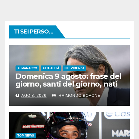
TI SEI PERSO...
ALMANACCO
ATTUALITÀ
IN EVIDENZA
Domenica 9 agosto: frase del
giorno, santi del giorno, nati
famosi, accadde oggi
AGO 8, 2026
RAIMONDO BOVONE
TOP NEWS