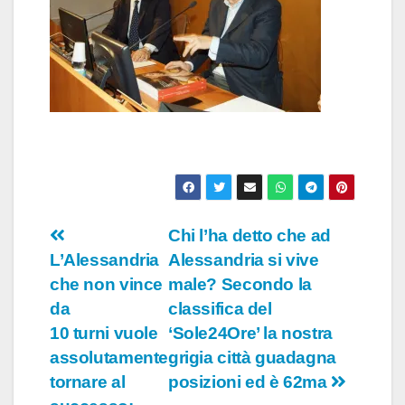
Navigazione
Chi l’ha detto che ad
L’Alessandria
Alessandria si vive
articoli
che non vince
male? Secondo la
da
classifica del
10 turni vuole
‘Sole24Ore’ la nostra
assolutamente
grigia città guadagna
tornare al
posizioni ed è 62ma