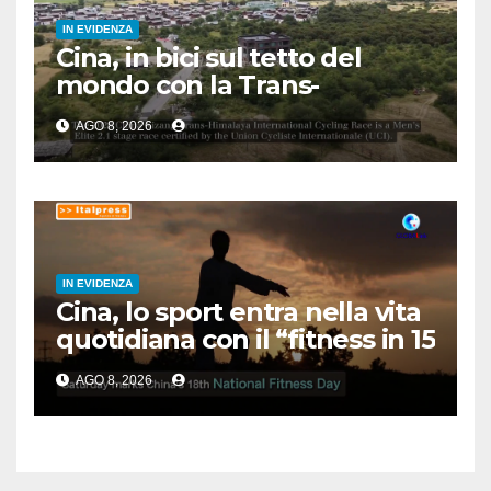
IN EVIDENZA
Cina, in bici sul tetto del
mondo con la Trans-
Himalaya Race
AGO 8, 2026
IN EVIDENZA
Cina, lo sport entra nella vita
quotidiana con il “fitness in 15
minuti”
AGO 8, 2026