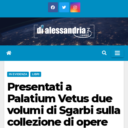
Skip
to
content
IN EVIDENZA
LIBRI
Presentati a
Palatium Vetus due
volumi di Sgarbi sulla
collezione di opere