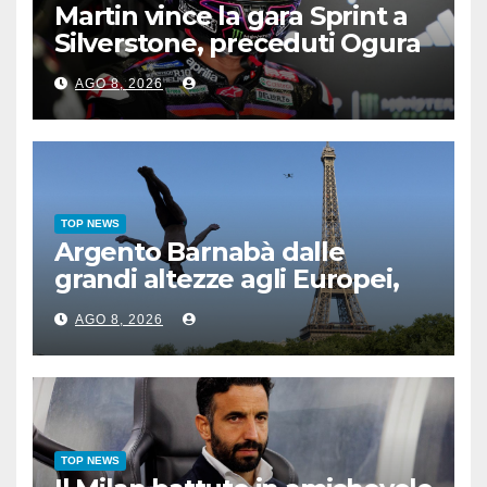
Martin vince la gara Sprint a
Silverstone, preceduti Ogura
e Bezzecchi
AGO 8, 2026
TOP NEWS
Argento Barnabà dalle
grandi altezze agli Europei,
bis azzurro dopo Cosetti
AGO 8, 2026
TOP NEWS