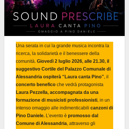
Una serata in cui la grande musica incontra la
ricerca, la solidarietà e il benessere della
comunità.
Giovedì 2 luglio 2026, alle 21.30, il
suggestivo Cortile del Palazzo Comunale di
Alessandria ospiterà “Laura canta Pino”
, il
concerto benefico
che vedrà protagonista
Laura Pezzella, accompagnata da una
formazione di musicisti professionisti
, in un
intenso omaggio alle indimenticabili
canzoni di
Pino Daniele.
L’evento è
promosso dal
Comune di Alessandria
, attraverso gli