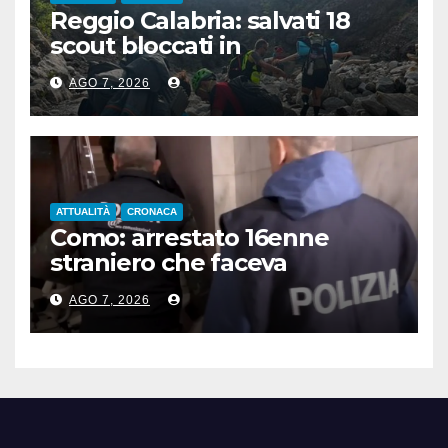
Reggio Calabria: salvati 18
scout bloccati in
Aspromonte, 2 recuperati in
AGO 7, 2026
elicottero
ATTUALITÀ
CRONACA
Como: arrestato 16enne
straniero che faceva
propaganda all’Isis
AGO 7, 2026