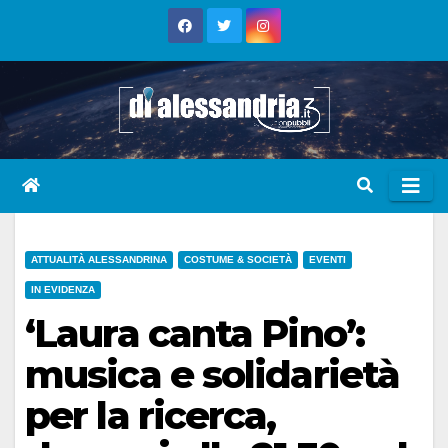
Skip
to
content
ATTUALITÀ ALESSANDRINA
COSTUME & SOCIETÀ
EVENTI
IN EVIDENZA
‘Laura canta Pino’:
musica e solidarietà
per la ricerca,