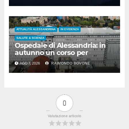
ATTUALITÀ ALESSANDRINA
IN EVIDENZA
SALUTE & SCIENZA
Ospedale di Alessandria: in
autunno un corso per
infermieri e OSS
AGO 7, 2026
RAIMONDO BOVONE
sull’assistenza ai disabili
0
Valutazione articolo