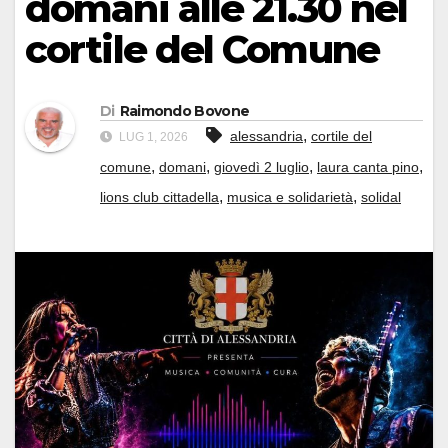
domani alle 21.30 nel
cortile del Comune
Di
Raimondo Bovone
,
alessandria
cortile del
LUG 1, 2026
,
,
,
,
comune
domani
giovedì 2 luglio
laura canta pino
,
,
lions club cittadella
musica e solidarietà
solidal