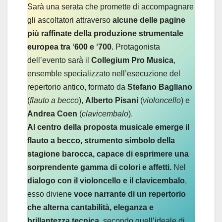
Sarà una serata che promette di accompagnare
gli ascoltatori attraverso
alcune delle pagine
più raffinate della produzione strumentale
europea tra ‘600 e ‘700.
Protagonista
dell’evento sarà il
Collegium Pro Musica
,
ensemble specializzato nell’esecuzione del
repertorio antico, formato da
Stefano Bagliano
(
flauto a becco
),
Alberto Pisani
(
violoncello
) e
Andrea Coen
(
clavicembalo
).
Al centro della proposta musicale emerge il
flauto a becco, strumento simbolo della
stagione barocca, capace di esprimere una
sorprendente gamma di colori e affetti.
Nel
dialogo con il violoncello e il clavicembalo
,
esso diviene
voce narrante di un repertorio
che alterna cantabilità, eleganza e
brillantezza tecnica
, secondo quell’ideale di