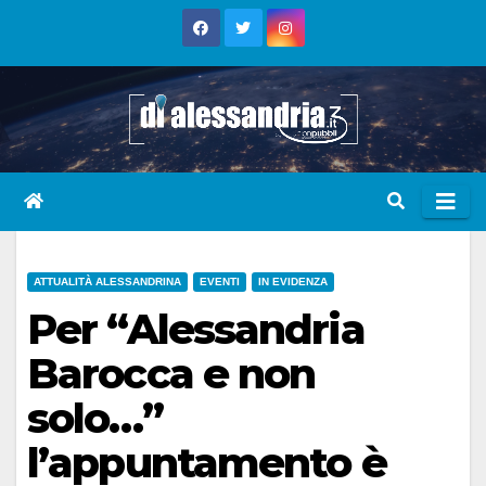
Skip
to
content
ATTUALITÀ ALESSANDRINA
EVENTI
IN EVIDENZA
Per “Alessandria
Barocca e non
solo…”
l’appuntamento è