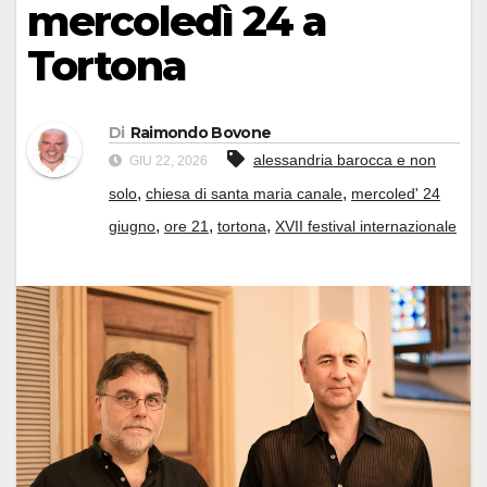
mercoledì 24 a
Tortona
Di
Raimondo Bovone
alessandria barocca e non
GIU 22, 2026
,
,
solo
chiesa di santa maria canale
mercoled' 24
,
,
,
giugno
ore 21
tortona
XVII festival internazionale