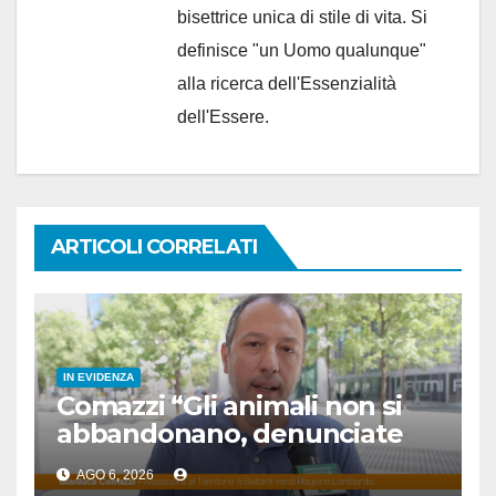
bisettrice unica di stile di vita. Si
definisce "un Uomo qualunque"
alla ricerca dell'Essenzialità
dell'Essere.
ARTICOLI CORRELATI
IN EVIDENZA
Comazzi “Gli animali non si
abbandonano, denunciate
chi lo fa”
AGO 6, 2026