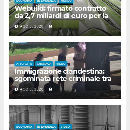
ECONOMIA
IN EVIDENZA
MONDO
Webuild: firmato contratto
da 2,7 miliardi di euro per la
nuova metropolitana di
AGO 6, 2026
Toronto
ATTUALITÀ
CRONACA
VIDEO
Immigrazione clandestina:
sgominata rete criminale tra
Algeria, Italia e Francia
AGO 6, 2026
ECONOMIA
IN EVIDENZA
VIDEO