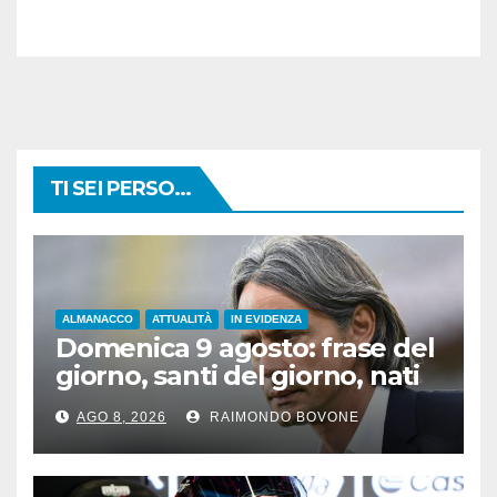
TI SEI PERSO...
ALMANACCO
ATTUALITÀ
IN EVIDENZA
Domenica 9 agosto: frase del
giorno, santi del giorno, nati
famosi, accadde oggi
AGO 8, 2026
RAIMONDO BOVONE