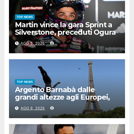
TOP NEWS
Martin vince la gara Sprint a
Silverstone, preceduti Ogura
e Bezzecchi
AGO 8, 2026
TOP NEWS
Argento Barnabà dalle
grandi altezze agli Europei,
bis azzurro dopo Cosetti
AGO 8, 2026