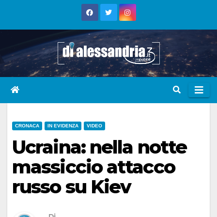
Skip
to
content
CRONACA
IN EVIDENZA
VIDEO
Ucraina: nella notte
massiccio attacco
russo su Kiev
Di