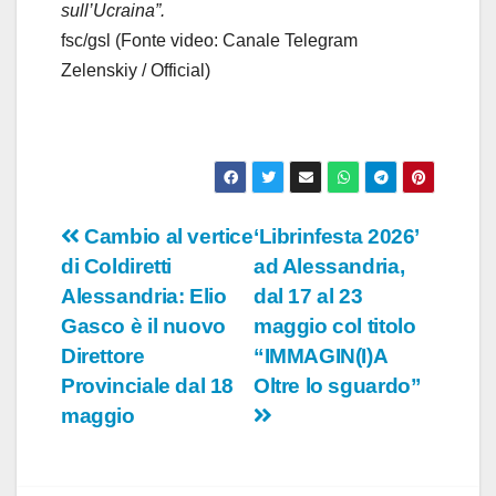
sull’Ucraina”.
fsc/gsl (Fonte video: Canale Telegram
Zelenskiy / Official)
Navigazione
Cambio al vertice
‘Librinfesta 2026’
di Coldiretti
ad Alessandria,
articoli
Alessandria: Elio
dal 17 al 23
Gasco è il nuovo
maggio col titolo
Direttore
“IMMAGIN(I)A
Provinciale dal 18
Oltre lo sguardo”
maggio