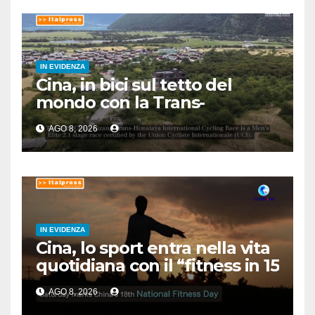
IN EVIDENZA
Cina, in bici sul tetto del
mondo con la Trans-
Himalaya Race
AGO 8, 2026
IN EVIDENZA
Cina, lo sport entra nella vita
quotidiana con il “fitness in 15
minuti”
AGO 8, 2026