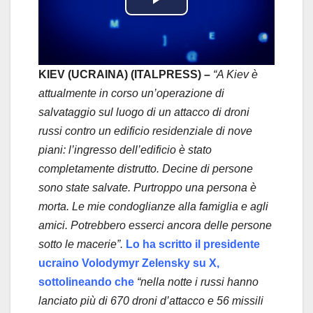
P
l
a
KIEV (UCRAINA) (ITALPRESS) –
“A Kiev è
attualmente in corso un’operazione di
y
salvataggio sul luogo di un attacco di droni
russi contro un edificio residenziale di nove
V
piani: l’ingresso dell’edificio è stato
i
completamente distrutto. Decine di persone
sono state salvate. Purtroppo una persona è
d
morta. Le mie condoglianze alla famiglia e agli
amici. Potrebbero esserci ancora delle persone
e
sotto le macerie”.
Lo ha scritto il presidente
o
ucraino Volodymyr Zelensky su X,
sottolineando che
“nella notte i russi hanno
lanciato più di 670 droni d’attacco e 56 missili