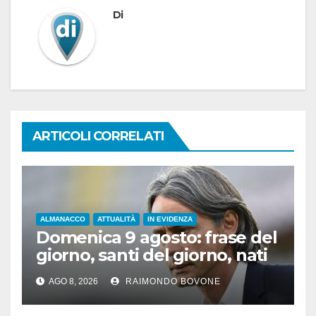
Di
ARTICOLI CORRELATI
ALMANACCO
ATTUALITÀ
IN EVIDENZA
Domenica 9 agosto: frase del
giorno, santi del giorno, nati
famosi, accadde oggi
AGO 8, 2026
RAIMONDO BOVONE