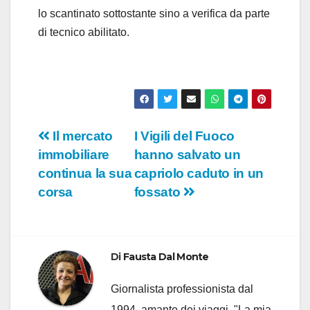
lo scantinato sottostante sino a verifica da parte
di tecnico abilitato.
Navigazione
Il mercato
I Vigili del Fuoco
immobiliare
hanno salvato un
articoli
continua la sua
capriolo caduto in un
corsa
fossato
Di
Fausta Dal Monte
Giornalista professionista dal
1994, amante dei viaggi. "La mia