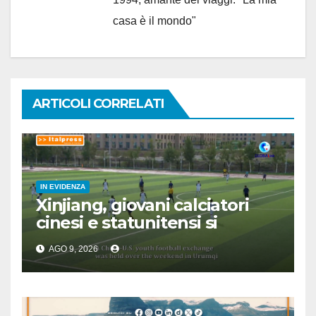
casa è il mondo"
ARTICOLI CORRELATI
IN EVIDENZA
Xinjiang, giovani calciatori
cinesi e statunitensi si
incontrano grazie a sport
AGO 9, 2026