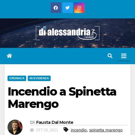
Skip
to
content
CRONACA
IN EVIDENZA
Incendio a Spinetta
Marengo
Di
Fausta Dal Monte
,
incendio
spinetta marengo
OTT 28, 2021