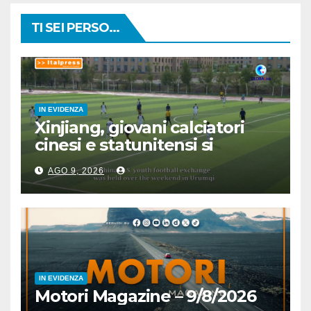
TI SEI PERSO...
IN EVIDENZA
Xinjiang, giovani calciatori
cinesi e statunitensi si
incontrano grazie a sport
AGO 9, 2026
IN EVIDENZA
Motori Magazine – 9/8/2026