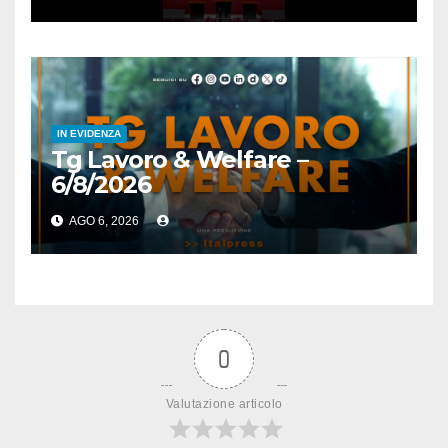
2029
IN EVIDENZA
Tg Lavoro & Welfare –
6/8/2026
AGO 6, 2026
0
Valutazione articolo