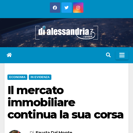
Skip
to
content
ECONOMIA
IN EVIDENZA
Il mercato
immobiliare
continua la sua corsa
Di
Fausta Dal Monte