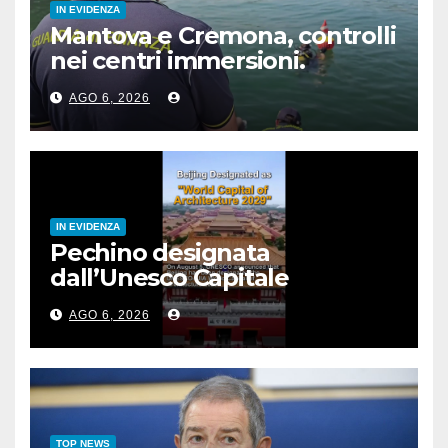
IN EVIDENZA
Mantova e Cremona, controlli
nei centri immersioni.
Sanzioni per 90 mila euro
AGO 6, 2026
IN EVIDENZA
Pechino designata
dall’Unesco Capitale
mondiale dell’architettura
AGO 6, 2026
2029
TOP NEWS