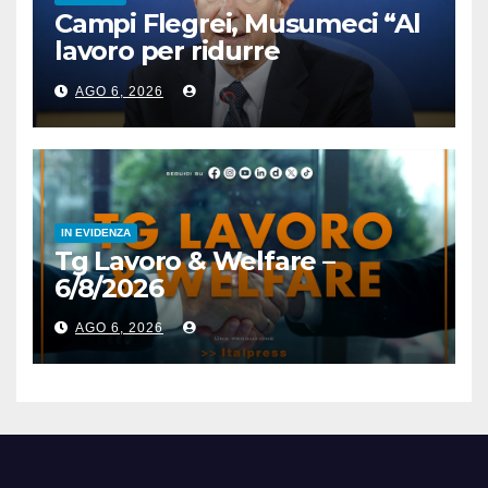
Campi Flegrei, Musumeci “Al
lavoro per ridurre
l’esposizione al rischio”
AGO 6, 2026
IN EVIDENZA
Tg Lavoro & Welfare –
6/8/2026
AGO 6, 2026