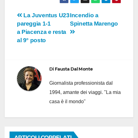
Navigazione
La Juventus U23
Incendio a
pareggia 1-1
Spinetta Marengo
articoli
a Piacenza e resta
al 9° posto
Di
Fausta Dal Monte
Giornalista professionista dal
1994, amante dei viaggi. "La mia
casa è il mondo"
ARTICOLI CORRELATI