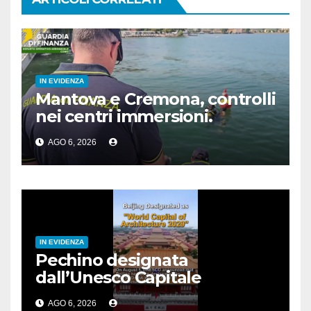
IN EVIDENZA
Mantova e Cremona, controlli
nei centri immersioni.
Sanzioni per 90 mila euro
AGO 6, 2026
IN EVIDENZA
Pechino designata
dall’Unesco Capitale
mondiale dell’architettura
AGO 6, 2026