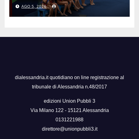
dell’Italia
AGO 5, 2026
dialessandria.it quotidiano on line registrazione al
tribunale di Alessandria n.48/2017
edizioni Union Pubbli 3
Via Milano 122 - 15121 Alessandria
0131221988
direttore@unionpubbli3.it