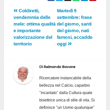
Navigazione
Coldiretti,
Martedì 9
vendemmia delle
settembre: frase
articoli
mele: ottima qualità
del giorno, santi
e importante
del giorno, nati
valorizzazione del
famosi, accadde
territorio
oggi
Di
Raimondo Bovone
Ricercatore instancabile della
bellezza nel Calcio, caparbio
"incantato" dalla Cultura quale
bisettrice unica di stile di vita. Si
definisce "un Uomo qualunque"