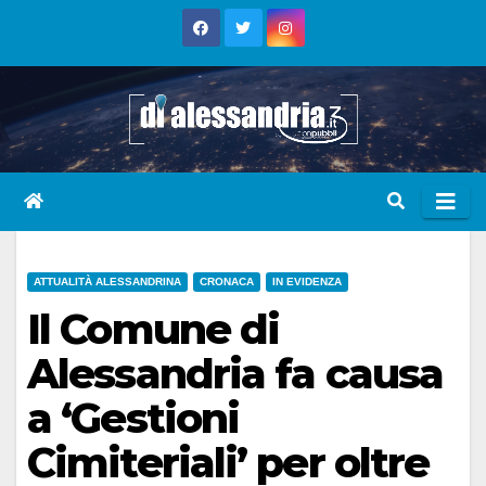
Skip
to
content
ATTUALITÀ ALESSANDRINA
CRONACA
IN EVIDENZA
Il Comune di
Alessandria fa causa
a ‘Gestioni
Cimiteriali’ per oltre