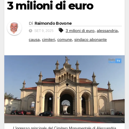
3 milioni di euro
Di
Raimondo Bovone
,
,
3 milioni di euro
alessandria
SET 9, 2025
,
,
,
causa
cimiteri
comune
sindaco abonante
L'ingresso principale del Cimitero Monumentale di Alessandria