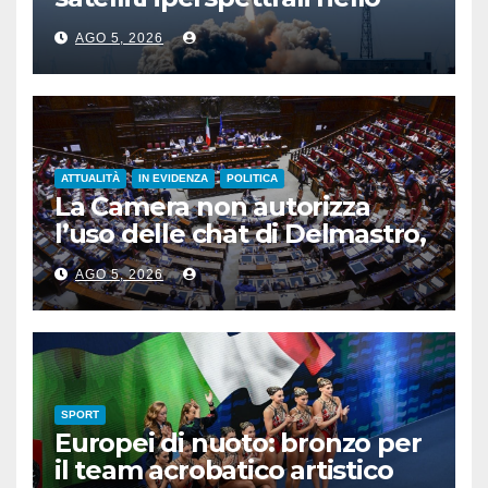
Shandong
AGO 5, 2026
ATTUALITÀ
IN EVIDENZA
POLITICA
La Camera non autorizza
l’uso delle chat di Delmastro,
voto a scrutinio segreto
AGO 5, 2026
SPORT
Europei di nuoto: bronzo per
il team acrobatico artistico