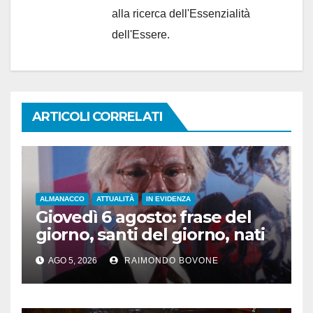
alla ricerca dell'Essenzialità
dell'Essere.
ARTICOLI CORRELATI
ALMANACCO
ATTUALITÀ
IN EVIDENZA
Giovedì 6 agosto: frase del
giorno, santi del giorno, nati
famosi, accadde oggi
AGO 5, 2026
RAIMONDO BOVONE