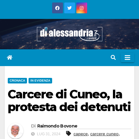
Skip
to
content
CRONACA
IN EVIDENZA
Carcere di Cuneo, la
protesta dei detenuti
Di
Raimondo Bovone
,
,
capece
carcere cuneo
LUG 31, 2024