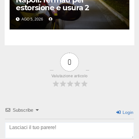
estorsione e usura 2
esponenti del clan Pagnozzi
AGO 5, 2026
0
Valutazione articolo
Subscribe
Login