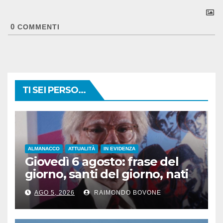
0
COMMENTI
TI SEI PERSO...
ALMANACCO
ATTUALITÀ
IN EVIDENZA
Giovedì 6 agosto: frase del
giorno, santi del giorno, nati
famosi, accadde oggi
AGO 5, 2026
RAIMONDO BOVONE