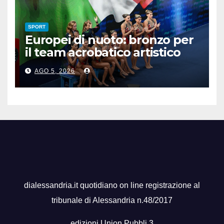
SPORT
Europei di nuoto: bronzo per
il team acrobatico artistico
dell’Italia
AGO 5, 2026
dialessandria.it quotidiano on line registrazione al
tribunale di Alessandria n.48/2017
edizioni Union Pubbli 3