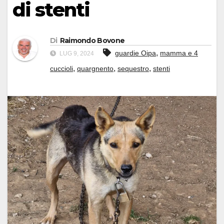
di stenti
Di
Raimondo Bovone
,
guardie Oipa
mamma e 4
LUG 9, 2024
,
,
,
cuccioli
quargnento
sequestro
stenti