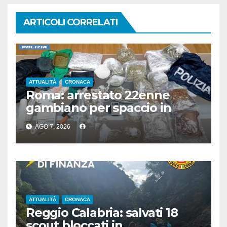
ARTICOLI CORRELATI
ATTUALITÀ
CRONACA
Roma: arrestato 22enne
gambiano per spaccio in
stazione, aveva 7 Kg di droga
AGO 7, 2026
ATTUALITÀ
CRONACA
Reggio Calabria: salvati 18
scout bloccati in