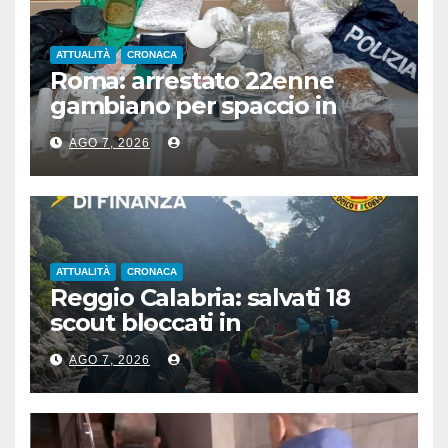
ATTUALITÀ
CRONACA
Roma: arrestato 22enne
gambiano per spaccio in
stazione, aveva 7 Kg di droga
AGO 7, 2026
ATTUALITÀ
CRONACA
Reggio Calabria: salvati 18
scout bloccati in
Aspromonte, 2 recuperati in
AGO 7, 2026
elicottero