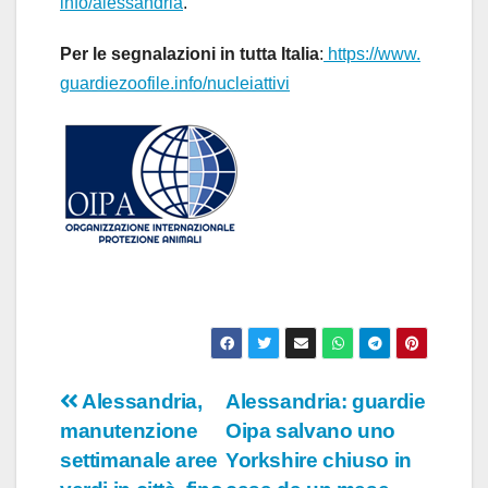
info/alessandria
.
Per le segnalazioni in tutta Italia
:
https://www.
guardiezoofile.info/
nucleiattivi
Navigazione
Alessandria,
Alessandria: guardie
manutenzione
Oipa salvano uno
articoli
settimanale aree
Yorkshire chiuso in