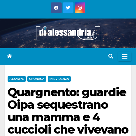
Skip
to
content
A4ZAMPE
CRONACA
IN EVIDENZA
Quargnento: guardie
Oipa sequestrano
una mamma e 4
cuccioli che vivevano