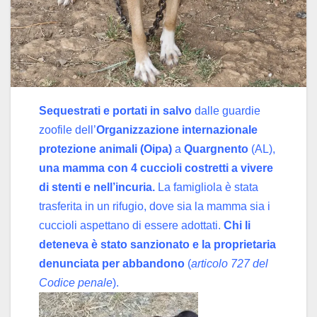
Sequestrati e portati in salvo
dalle guardie
zoofile dell’
Organizzazione internazionale
protezione animali (Oipa)
a
Quargnento
(AL),
una mamma con 4 cuccioli costretti a vivere
di stenti e nell’incuria.
La famigliola è stata
trasferita in un rifugio, dove sia la mamma sia i
cuccioli aspettano di essere adottati.
Chi li
deteneva è stato sanzionato e la proprietaria
denunciata per abbandono
(
articolo 727 del
Codice penale
).