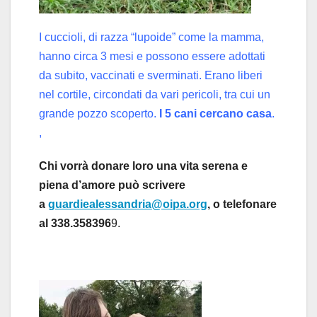
I cuccioli,
di razza “lupoide” come la mamma,
hanno circa 3 mesi e possono essere adottati
da subito, vaccinati e sverminati. E
rano liberi
nel cortile, circondati da vari pericoli, tra cui un
grande pozzo scoperto.
I 5 cani
cercano casa
.
,
Chi vorrà donare loro una vita serena e
piena d’amore
può scrivere
a
guardiealessandria@oipa.org
, o telefonare
al 338.358396
9.