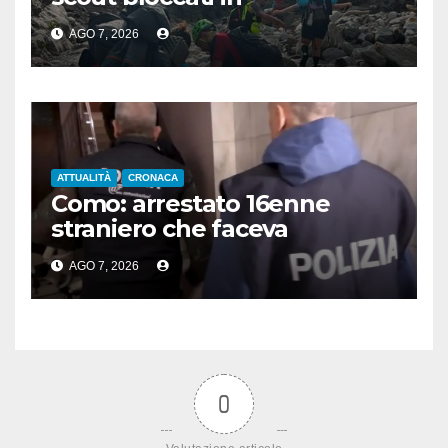
Aspromonte, 2 recuperati in
AGO 7, 2026
elicottero
ATTUALITÀ
CRONACA
Como: arrestato 16enne
straniero che faceva
propaganda all’Isis
AGO 7, 2026
0