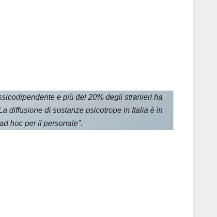
ssicodipendente e più del 20% degli stranieri ha
La diffusione di sostanze psicotrope in Italia è in
ad hoc per il personale”
.