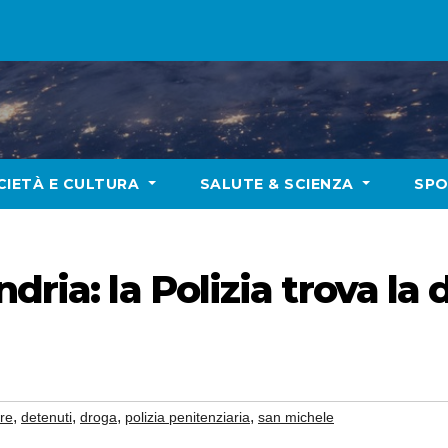
CIETÀ E CULTURA
SALUTE & SCIENZA
SP
dria: la Polizia trova la
,
,
,
,
re
detenuti
droga
polizia penitenziaria
san michele