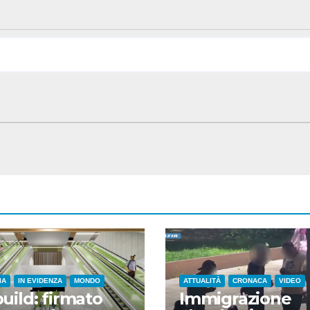
IA
IN EVIDENZA
MONDO
ATTUALITÀ
CRONACA
VIDEO
ild: firmato
Immigrazione