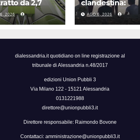
ratto da 2,7
clandestina:
ardi di euro per
sgominata rete
6, 2026
AGO 6, 2026
uova
criminale tra
opolitana di
Algeria, Italia e
onto
Francia
dialessandria.it quotidiano on line registrazione al
tribunale di Alessandria n.48/2017
edizioni Union Pubbli 3
Via Milano 122 - 15121 Alessandria
0131221988
direttore@unionpubbli3.it
Direttore responsabile: Raimondo Bovone
Contattaci:
amministrazione@unionpubbli3.it