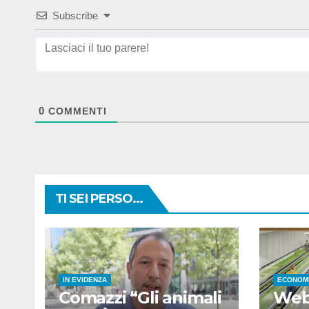
Subscribe
0
COMMENTI
TI SEI PERSO...
IN EVIDENZA
ECONOM
Comazzi “Gli animali
Webu