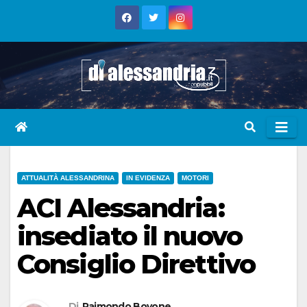
Skip
to
content
ATTUALITÀ ALESSANDRINA
IN EVIDENZA
MOTORI
ACI Alessandria:
insediato il nuovo
Consiglio Direttivo
Di
Raimondo Bovone