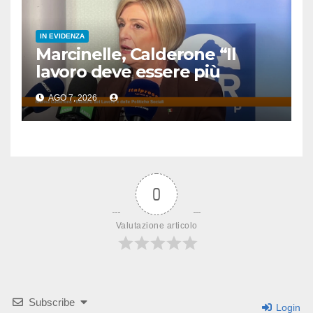
IN EVIDENZA
Marcinelle, Calderone “Il
lavoro deve essere più
sicuro”
AGO 7, 2026
0
Valutazione articolo
Subscribe
Login