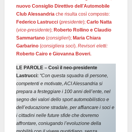
nuovo Consiglio Direttivo dell’Automobile
Club Alessandria
che risulta così composto:
Federico Lastrucci
(
presidente
);
Carlo Natta
(
vice-presidente
);
Roberto Rollino e Claudio
Sammartano
(
consiglieri
);
Maria Chiara
Garbarino
(
consigliera soci
).
Revisori eletti:
Roberto Cairo e Giovanna Boveri.
LE PAROLE – Così il neo-presidente
Lastrucci:
“Con questa squadra di persone,
competenti e motivate, ACI Alessandria si
prepara a festeggiare i 100 anni dell’ente, nel
segno dei valori dello sport automobilistico e
dell’educazione stradale, per affiancare i soci e
i cittadini nelle future sfide che dovremo
affrontare, coniugando l’evoluzione della
mobilità con il vivere quotidiano, senza