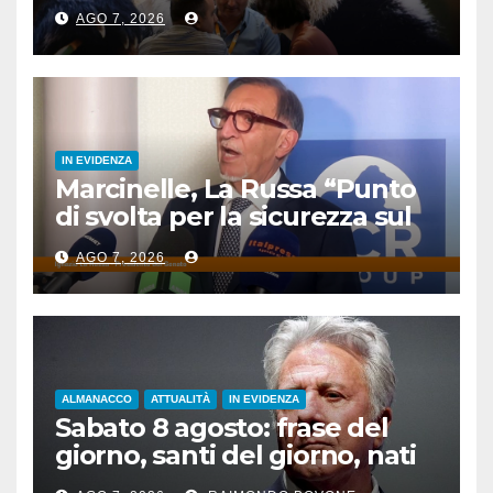
pubblicitaria
AGO 7, 2026
IN EVIDENZA
Marcinelle, La Russa “Punto
di svolta per la sicurezza sul
lavoro”
AGO 7, 2026
ALMANACCO
ATTUALITÀ
IN EVIDENZA
Sabato 8 agosto: frase del
giorno, santi del giorno, nati
famosi, accadde oggi