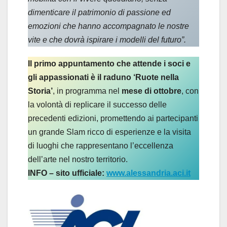
dimenticare il patrimonio di passione ed
emozioni che hanno accompagnato le nostre
vite e che dovrà ispirare i modelli del futuro”.
Il primo appuntamento che attende i soci e
gli appassionati è il raduno ‘Ruote nella
Storia’
, in programma nel
mese di ottobre
, con
la volontà di replicare il successo delle
precedenti edizioni, promettendo ai partecipanti
un grande Slam ricco di esperienze e la visita
di luoghi che rappresentano l’eccellenza
dell’arte nel nostro territorio.
INFO – sito ufficiale:
www.alessandria.aci.it