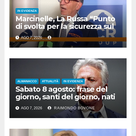
IN EVIDENZA
Marcinelle, La Russa “Punto
di svolta per la sicurezza sul
lavoro”
AGO 7, 2026
ALMANACCO
ATTUALITÀ
IN EVIDENZA
Sabato 8 agosto: frase del
giorno, santi del giorno, nati
famosi, accadde oggi
AGO 7, 2026
RAIMONDO BOVONE