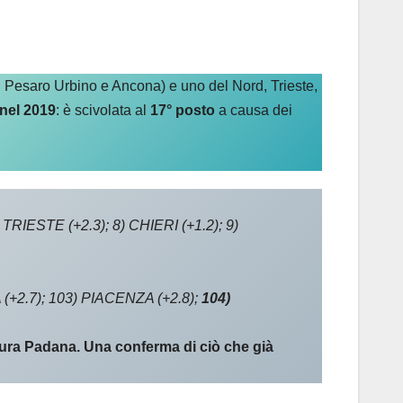
o, Pesaro Urbino e Ancona) e uno del Nord, Trieste,
 nel 2019
: è scivolata al
17° posto
a causa dei
TRIESTE (+2.3); 8) CHIERI (+1.2); 9)
(+2.7); 103) PIACENZA (+2.8);
104)
ianura Padana. Una conferma di ciò che già