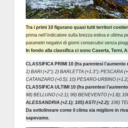
Tra i primi 10 figurano quasi tutti territori costier
prima nell’indicatore sulla brezza estiva e ultima pe
parametri negativi di giorni consecutivi senza pioggi
In fondo alla classifica ci sono Caserta, Terni,
CLASSIFICA PRIMI 10 (fra parentesi l’aumento 
1) BARI (+2°); 2) BARLETTA (+1.3°); PESCARA (+1.
CATANZARO (+0.5); 10) PESARO-URBINO (+1.2)
CLASSIFICA ULTIMI 10 (fra parentesi l’aumento
98) BELLUNO (+2.1); 99) BENEVENTO (+1.8); 100
ALESSANDRIA (+2.1); 105) ASTI (+2.2);
106) TE
Da sottolineare come il clima sia migliore in ri
sapevamo.