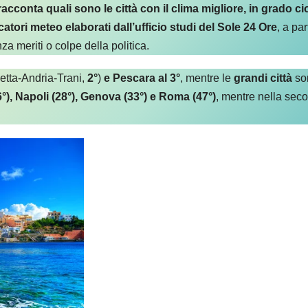
acconta quali sono le città con il clima migliore, in grado c
catori meteo elaborati dall’ufficio studi del Sole 24 Ore
, a par
nza meriti o colpe della politica.
etta-Andria-Trani,
2°
)
e Pescara al 3°
, mentre le
grandi città
son
6°), Napoli (28°), Genova (33°) e Roma (47°)
, mentre nella sec