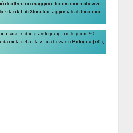
ioè di offrire un maggiore benessere a chi vive
tire dai
dati di 3bmeteo
, aggiornati al
decennio
o divise in due grandi gruppi: nelle prime 50
onda metà della classifica troviamo
Bologna (74°),