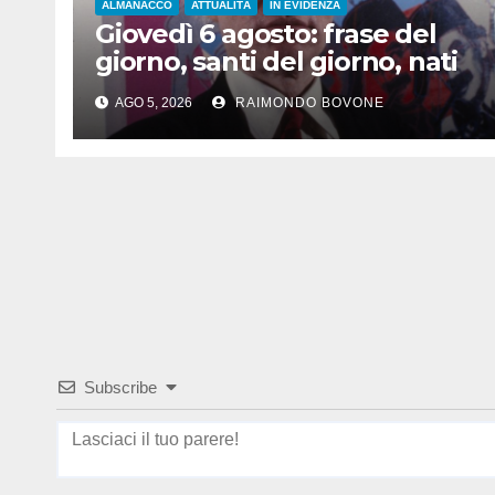
ALMANACCO
ATTUALITÀ
IN EVIDENZA
Giovedì 6 agosto: frase del
giorno, santi del giorno, nati
famosi, accadde oggi
AGO 5, 2026
RAIMONDO BOVONE
Subscribe