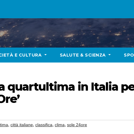
CIETÀ E CULTURA
SALUTE & SCIENZA
SP
 quartultima in Italia per
Ore’
,
,
,
,
ltima
città italiane
classifica
clima
sole 24ore