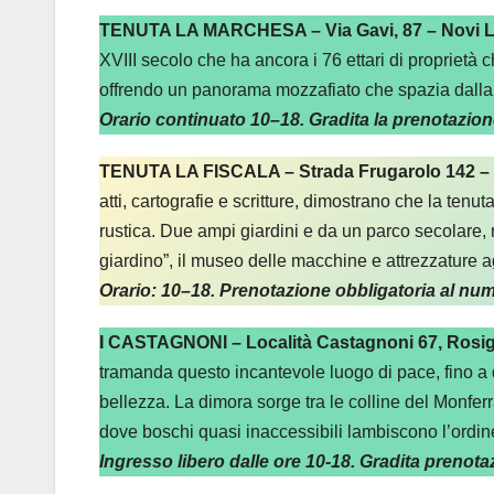
TENUTA LA MARCHESA – Via Gavi, 87 – Novi L
XVIII secolo che ha ancora i 76 ettari di proprietà c
offrendo un panorama mozzafiato che spazia dalla 
Orario continuato 10–18. Gradita la prenotazion
TENUTA LA FISCALA – Strada Frugarolo 142 – 
atti, cartografie e scritture, dimostrano che la tenu
rustica. Due ampi giardini e da un parco secolare, r
giardino”, il museo delle macchine e attrezzature a
Orario: 10–18. Prenotazione obbligatoria al nu
I CASTAGNONI – Località Castagnoni 67, Rosi
tramanda questo incantevole luogo di pace, fino a d
bellezza. La dimora sorge tra le colline del Monfer
dove boschi quasi inaccessibili lambiscono l’ordine r
Ingresso libero dalle ore 10-18. Gradita preno