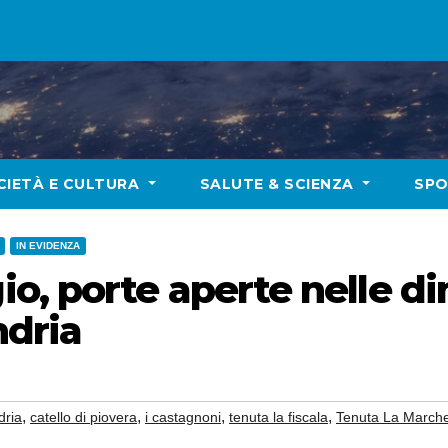
CIETÀ E CULTURA
SALUTE & SCIENZA
SP
IN EVIDENZA
, porte aperte nelle di
ndria
,
,
,
,
dria
catello di piovera
i castagnoni
tenuta la fiscala
Tenuta La March