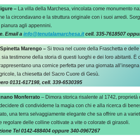
igure –
La villa della Marchesa, vincolata come monumento naz
he la circondavano e la struttura originale con i suoi arredi. Sorg
pianura agli appennini.
e. Email a
info@tenutalamarchesa.it
cell. 335-7618507 oppu
Spinetta Marengo –
Si trova nel cuore della Fraschetta e dell
ta sia testimone della storia di questi luoghi e dei loro abitanti. 
appresentano una cornice perfetta per una giornata all’insegna de
gricole, la chiesetta del Sacro Cuore di Gesù.
mero 0131-617198, cell. 339-6530395
gnano Monferrato
– Dimora storica risalente al 1742, proprietà
ecidere di condividerne la magia con chi e alla ricerca di benes
rato, una terra selvaggiamente elegante che sa offrire un a varie
egolare delle colline coltivate a vite o colorate di girasoli.
tazione Tel 0142-488404 oppure 340-0967267