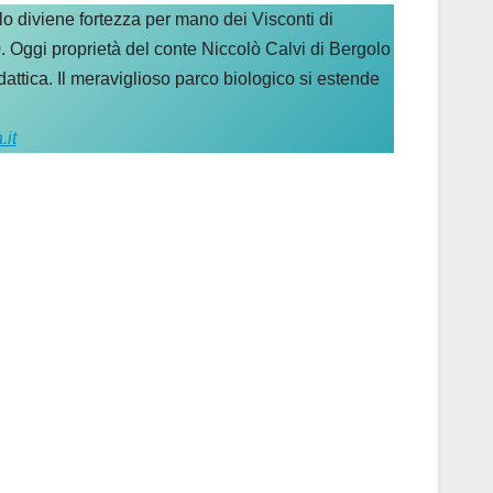
lo diviene fortezza per mano dei Visconti di
0. Oggi proprietà del conte Niccolò Calvi di Bergolo
didattica. Il meraviglioso parco biologico si estende
.it