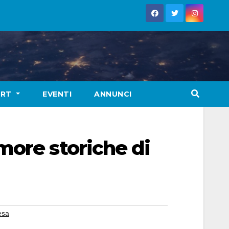
ORT
EVENTI
ANNUNCI
more storiche di
esa