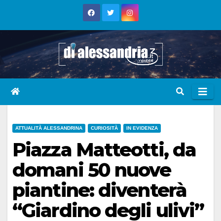
Skip
to
content
ATTUALITÀ ALESSANDRINA
CURIOSITÀ
IN EVIDENZA
Piazza Matteotti, da
domani 50 nuove
piantine: diventerà
“Giardino degli ulivi”