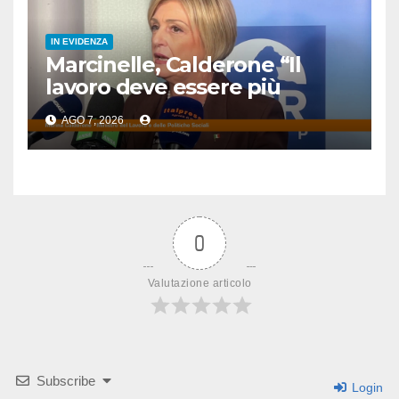
IN EVIDENZA
Marcinelle, Calderone “Il
lavoro deve essere più
sicuro”
AGO 7, 2026
0
Valutazione articolo
Subscribe
Login