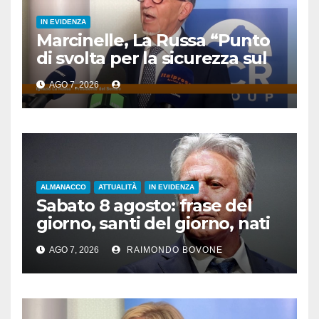
IN EVIDENZA
Marcinelle, La Russa “Punto
di svolta per la sicurezza sul
lavoro”
AGO 7, 2026
ALMANACCO
ATTUALITÀ
IN EVIDENZA
Sabato 8 agosto: frase del
giorno, santi del giorno, nati
famosi, accadde oggi
AGO 7, 2026
RAIMONDO BOVONE