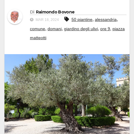
Di
Raimondo Bovone
,
,
50 piantine
alessandria
MAR 18, 2024
,
,
,
,
comune
domani
giardino degli ulivi
ore 9
piazza
matteotti