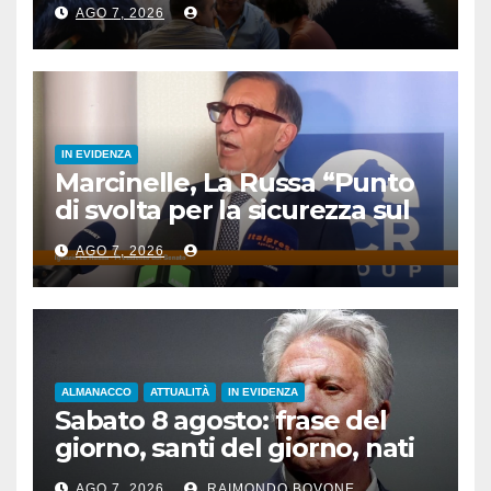
AGO 7, 2026
IN EVIDENZA
Marcinelle, La Russa “Punto
di svolta per la sicurezza sul
lavoro”
AGO 7, 2026
ALMANACCO
ATTUALITÀ
IN EVIDENZA
Sabato 8 agosto: frase del
giorno, santi del giorno, nati
famosi, accadde oggi
AGO 7, 2026
RAIMONDO BOVONE