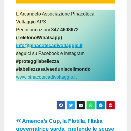
L’Arcangelo Associazione Pinacoteca
Voltaggio APS
Per informazioni
347.4608672
(Telefono/Whatsapp)
info@pinacotecadivoltaggio.it
seguici su Facebook e Instagram
#proteggilabellezza
#labellezzasalvaedunisceilmondo
www.pinacotecadivoltaggio.it
Navigazione
America’s Cup, la
Flotilla, l’Italia
governatrice sarda
pretende le scuse