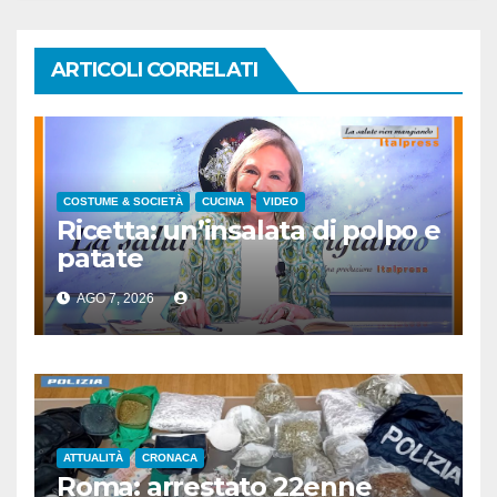
ARTICOLI CORRELATI
COSTUME & SOCIETÀ
CUCINA
VIDEO
Ricetta: un’insalata di polpo e
patate
AGO 7, 2026
ATTUALITÀ
CRONACA
Roma: arrestato 22enne