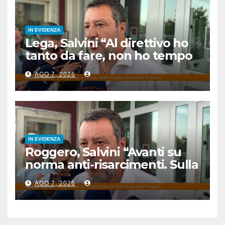
IN EVIDENZA
Lega, Salvini “Al direttivo ho
tanto da fare, non ho tempo
per litigare”
AGO 7, 2026
IN EVIDENZA
Roggero, Salvini “Avanti su
norma anti-risarcimenti. Sulla
grazia profilo basso”
AGO 7, 2026