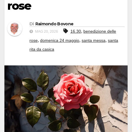
rose
Di
Raimondo Bovone
,
16.30
benedizione delle
MAG 20, 2026
,
,
,
rose
domenica 24 maggio
santa messa
santa
rita da casica