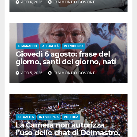
AGO 6, 2026
RAIMONDO BOVONE
ALMANACCO
ATTUALITÀ
IN EVIDENZA
Giovedì 6 agosto: frase del
giorno, santi del giorno, nati
famosi, accadde oggi
AGO 5, 2026
RAIMONDO BOVONE
ATTUALITÀ
IN EVIDENZA
POLITICA
La Camera non autorizza
l’uso delle chat di Delmastro,