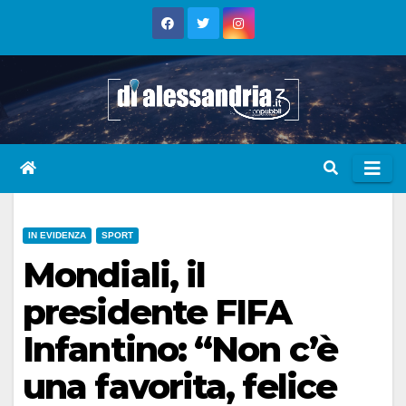
Skip
to
content
IN EVIDENZA
SPORT
Mondiali, il
presidente FIFA
Infantino: “Non c’è
una favorita, felice