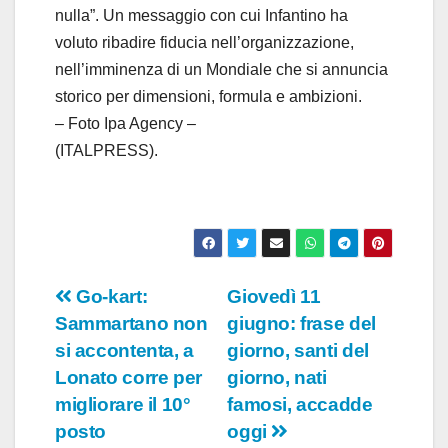
nulla”. Un messaggio con cui Infantino ha
voluto ribadire fiducia nell’organizzazione,
nell’imminenza di un Mondiale che si annuncia
storico per dimensioni, formula e ambizioni.
– Foto Ipa Agency –
(ITALPRESS).
Navigazione
Go-kart:
Giovedì 11
Sammartano non
giugno: frase del
articoli
si accontenta, a
giorno, santi del
Lonato corre per
giorno, nati
migliorare il 10°
famosi, accadde
posto
oggi