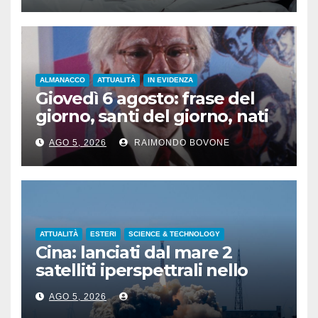
ALMANACCO
ATTUALITÀ
IN EVIDENZA
Giovedì 6 agosto: frase del
giorno, santi del giorno, nati
famosi, accadde oggi
AGO 5, 2026
RAIMONDO BOVONE
ATTUALITÀ
ESTERI
SCIENCE & TECHNOLOGY
Cina: lanciati dal mare 2
satelliti iperspettrali nello
Shandong
AGO 5, 2026