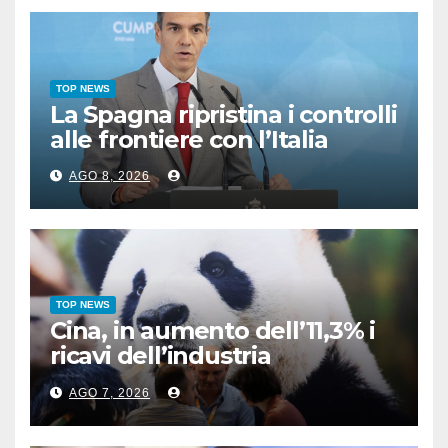
TOP NEWS
La Spagna ripristina i controlli
alle frontiere con l’Italia
AGO 8, 2026
TOP NEWS
Cina, in aumento dell’11,3% i
ricavi dell’industria
pubblicitaria
AGO 7, 2026