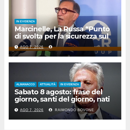
IN EVIDENZA
Marcinelle, La Russa “Punto
di svolta per la sicurezza sul
lavoro”
AGO 7, 2026
ALMANACCO
ATTUALITÀ
IN EVIDENZA
Sabato 8 agosto: frase del
giorno, santi del giorno, nati
famosi, accadde oggi
AGO 7, 2026
RAIMONDO BOVONE