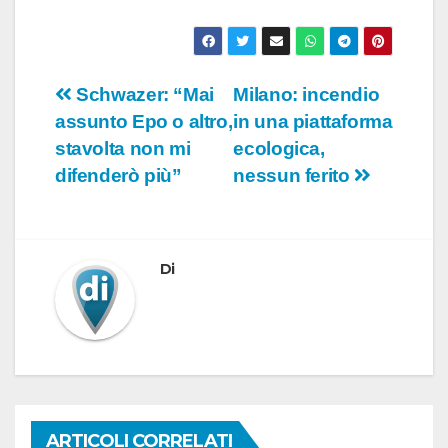
Navigazione
Schwazer: “Mai
Milano: incendio
assunto Epo o altro,
in una piattaforma
articoli
stavolta non mi
ecologica,
difenderò più”
nessun ferito
Di
ARTICOLI CORRELATI