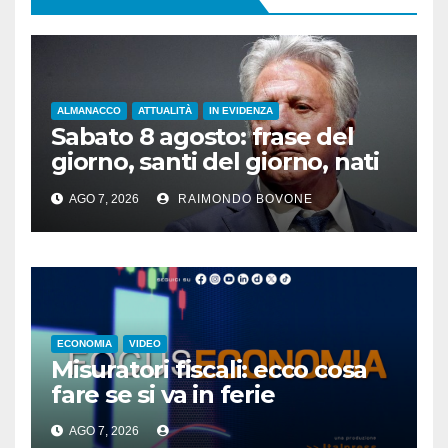
ALMANACCO
ATTUALITÀ
IN EVIDENZA
Sabato 8 agosto: frase del
giorno, santi del giorno, nati
famosi, accadde oggi
AGO 7, 2026
RAIMONDO BOVONE
ECONOMIA
VIDEO
Misuratori fiscali: ecco cosa
fare se si va in ferie
AGO 7, 2026