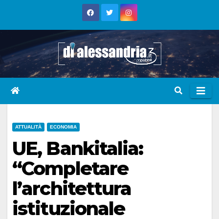
Skip
to
content
ATTUALITÀ
ECONOMIA
UE, Bankitalia:
“Completare
l’architettura
istituzionale