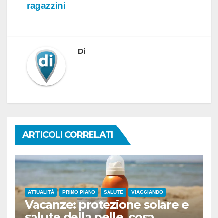
ragazzini
Di
ARTICOLI CORRELATI
ATTUALITÀ
PRIMO PIANO
SALUTE
VIAGGIANDO
Vacanze: protezione solare e
salute della pelle, cosa