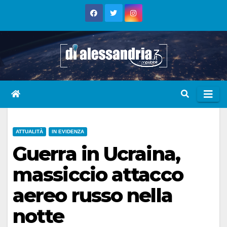
Skip
to
content
ATTUALITÀ
IN EVIDENZA
Guerra in Ucraina,
massiccio attacco
aereo russo nella
notte