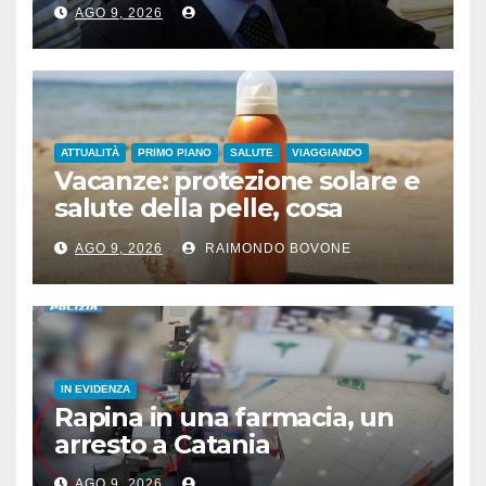
AGO 9, 2026
ATTUALITÀ
PRIMO PIANO
SALUTE
VIAGGIANDO
Vacanze: protezione solare e
salute della pelle, cosa
dicono le evidenze
AGO 9, 2026
RAIMONDO BOVONE
scientifiche
IN EVIDENZA
Rapina in una farmacia, un
arresto a Catania
AGO 9, 2026