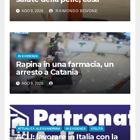
dicono le evidenze
AGO 9, 2026
RAIMONDO BOVONE
scientifiche
IN EVIDENZA
Rapina in una farmacia, un
arresto a Catania
AGO 9, 2026
ATTUALITÀ ALESSANDRINA
IN EVIDENZA
UTILITÀ
ACLI: lavorare in Italia con la