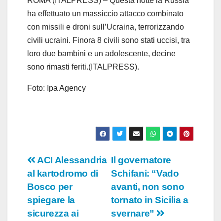
ROMA (ITALPRESS) – Questa notte la Russia
ha effettuato un massiccio attacco combinato
con missili e droni sull’Ucraina, terrorizzando
civili ucraini. Finora 8 civili sono stati uccisi, tra
loro due bambini e un adolescente, decine
sono rimasti feriti.(ITALPRESS).
Foto: Ipa Agency
Navigazione
ACI Alessandria
Il governatore
al kartodromo di
Schifani: “Vado
articoli
Bosco per
avanti, non sono
spiegare la
tornato in Sicilia a
sicurezza ai
svernare”