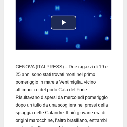
P
l
a
y
GENOVA (ITALPRESS) – Due ragazzi di 19 e
25 anni sono stati trovati morti nel primo
V
pomeriggio in mare a Ventimiglia, vicino
all’imbocco del porto Cala del Forte.
i
Risultavano dispersi da mercoledì pomeriggio
d
dopo un tuffo da una scogliera nei pressi della
spiaggia delle Calandre. Il più giovane era di
e
origini marocchine, l’altro brasiliano, entrambi