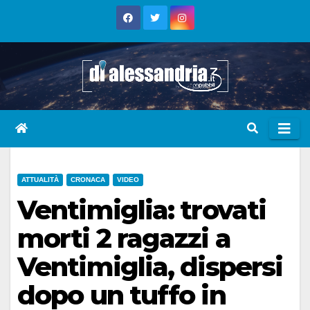
Skip
to
content
ATTUALITÀ
CRONACA
VIDEO
Ventimiglia: trovati
morti 2 ragazzi a
Ventimiglia, dispersi
dopo un tuffo in