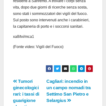
residenti a Sanremo. A trovare i corpi senza
o
vita, dopo due giorni di ricerche senza sosta,
sono stati i sommozzatori dei vigili del fuoco.
Sul posto sono intervenuti anche i carabinieri,
la capitaneria di porto e i soccorsi sanitari.
xa8/tvi/mca1
(Fonte video: Vigili del Fuoco)
Navigazione
Tumori
Cagliari: incendio in
ginecologici
un campo nomadi tra
articoli
rari: i tassi di
Settimo San Pietro e
guarigione
Selargius