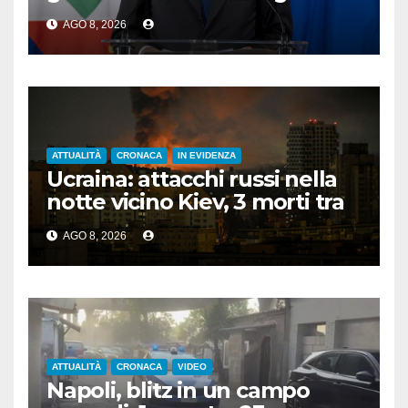
rispetti la dignità delle
AGO 8, 2026
persone”
ATTUALITÀ
CRONACA
IN EVIDENZA
Ucraina: attacchi russi nella
notte vicino Kiev, 3 morti tra
cui 1 bambino
AGO 8, 2026
ATTUALITÀ
CRONACA
VIDEO
Napoli, blitz in un campo