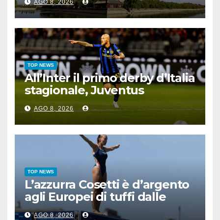
AGO 8, 2026
TOP NEWS
All’Inter il primo derby d’Italia
stagionale, Juventus
sconfitta 2-1
AGO 8, 2026
TOP NEWS
L’azzurra Cosetti è d’argento
agli Europei di tuffi dalle
grandi altezze
AGO 8, 2026