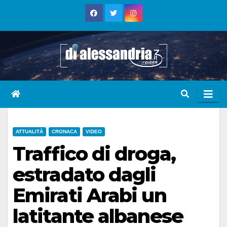
Skip
to
content
ATTUALITÀ
CRONACA
VIDEO
Traffico di droga,
estradato dagli
Emirati Arabi un
latitante albanese