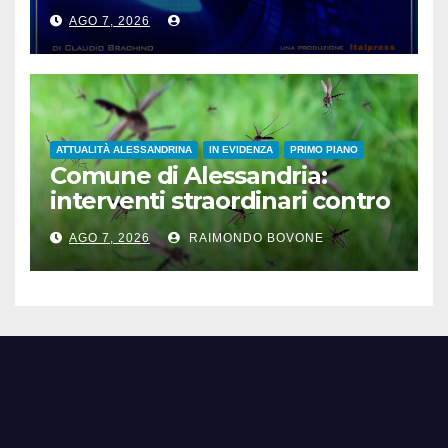
AGO 7, 2026
ATTUALITÀ ALESSANDRINA
IN EVIDENZA
PRIMO PIANO
Comune di Alessandria:
interventi straordinari contro
le zanzare
AGO 7, 2026
RAIMONDO BOVONE