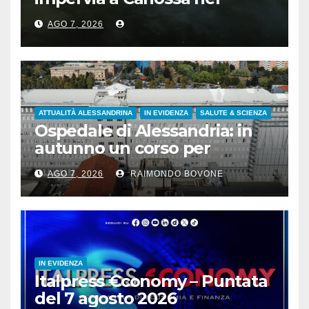
reggiano
AGO 7, 2026
ATTUALITÀ ALESSANDRINA
IN EVIDENZA
SALUTE & SCIENZA
Ospedale di Alessandria: in
autunno un corso per
infermieri e OSS
AGO 7, 2026
RAIMONDO BOVONE
sull’assistenza ai disabili
IN EVIDENZA
Italpress €conomy – Puntata
del 7 agosto 2026