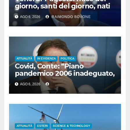
giorno, santi del giorno, nati
famosi, accadde oggi
AGO 6, 2026
RAIMONDO BOVONE
ATTUALITÀ
IN EVIDENZA
POLITICA
Covid, Conte: “Piano
pandemico 2006 inadeguato,
virus senza precedenti”
AGO 6, 2026
ATTUALITÀ
ESTERI
SCIENCE & TECHNOLOGY