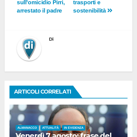
articoli
sull’omicidio Pirri,
trasporti e
arrestato il padre
sostenibilità
Di
ARTICOLI CORRELATI
ALMANACCO
ATTUALITÀ
IN EVIDENZA
Venerdì 7 agosto: frase del