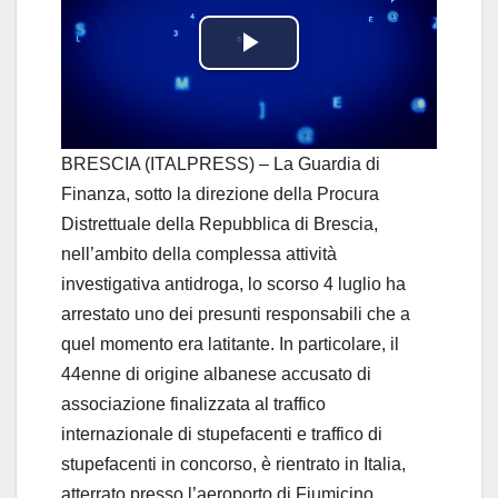
P
l
a
BRESCIA (ITALPRESS) – La Guardia di
Finanza, sotto la direzione della Procura
y
Distrettuale della Repubblica di Brescia,
nell’ambito della complessa attività
V
investigativa antidroga, lo scorso 4 luglio ha
i
arrestato uno dei presunti responsabili che a
quel momento era latitante. In particolare, il
d
44enne di origine albanese accusato di
associazione finalizzata al traffico
e
internazionale di stupefacenti e traffico di
o
stupefacenti in concorso, è rientrato in Italia,
atterrato presso l’aeroporto di Fiumicino,