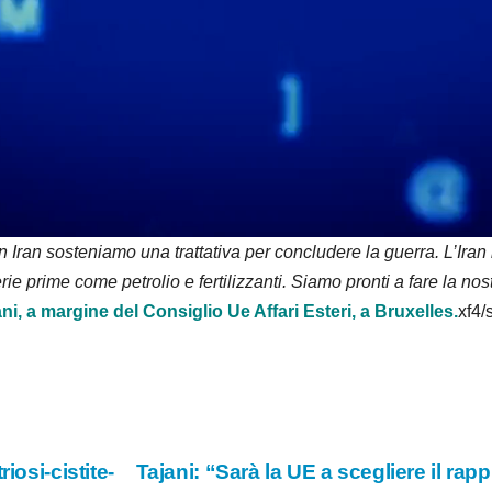
a
y
V
i
d
e
n Iran sosteniamo una trattativa per concludere la guerra. L’Iran
ie prime come petrolio e fertilizzanti. Siamo pronti a fare la nos
o
ni, a margine del Consiglio Ue Affari Esteri, a Bruxelles.
xf4/s
iosi-cistite-
Tajani: “Sarà la UE a scegliere il rap