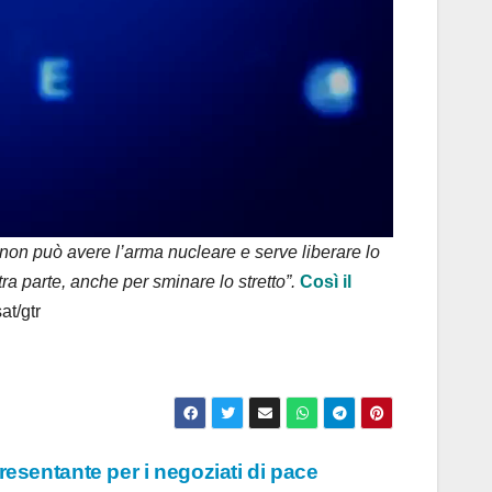
 non può avere l’arma nucleare e serve liberare lo
tra parte, anche per sminare lo stretto”.
Così il
at/gtr
presentante per i negoziati di pace