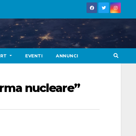
ORT
EVENTI
ANNUNCI
’arma nucleare”