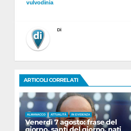
vulvodinia
articoli
Di
ARTICOLI CORRELATI
ALMANACCO
ATTUALITÀ
IN EVIDENZA
Venerdì 7 agosto: frase del
giorno, santi del giorno, nati