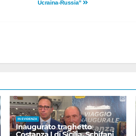
Ucraina-Russia”
IN EVIDENZA
Inaugurato traghetto
Costanza I di Sicilia, Schifani