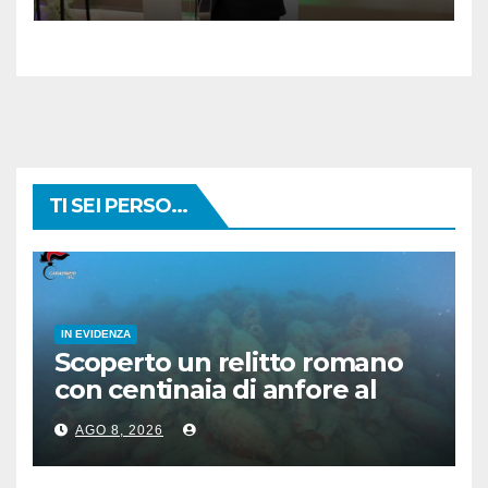
TI SEI PERSO...
IN EVIDENZA
Scoperto un relitto romano
con centinaia di anfore al
largo di Mazara del Vallo
AGO 8, 2026