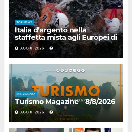
TOP NEWS
Italia d’argento nella
staffetta mista agli Europei di
nuoto di fondo
AGO 8, 2026
IN EVIDENZA
Turismo Magazine – 8/8/2026
AGO 8, 2026