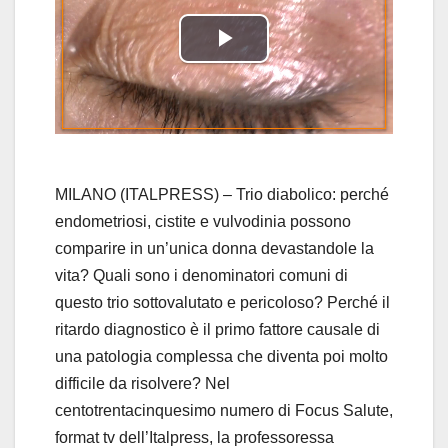
P
l
a
y
MILANO (ITALPRESS) – Trio diabolico: perché
endometriosi, cistite e vulvodinia possono
V
comparire in un’unica donna devastandole la
vita? Quali sono i denominatori comuni di
i
questo trio sottovalutato e pericoloso? Perché il
d
ritardo diagnostico è il primo fattore causale di
una patologia complessa che diventa poi molto
e
difficile da risolvere? Nel
centotrentacinquesimo numero di Focus Salute,
o
format tv dell’Italpress, la professoressa