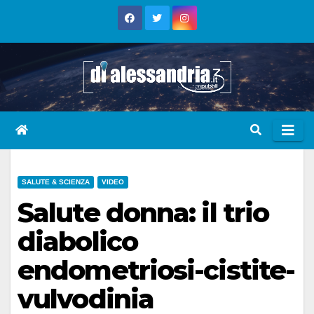
Skip
to
content
SALUTE & SCIENZA
VIDEO
Salute donna: il trio
diabolico
endometriosi-cistite-
vulvodinia