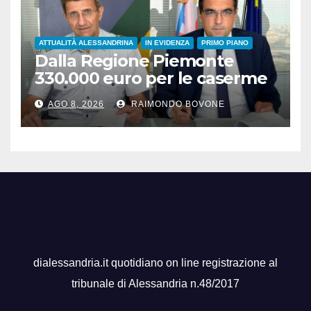
ATTUALITÀ ALESSANDRINA
IN EVIDENZA
PRIMO PIANO
Dalla Regione Piemonte
330.000 euro per le caserme
della Guardia di Finanza
AGO 8, 2026
RAIMONDO BOVONE
dialessandria.it quotidiano on line registrazione al
tribunale di Alessandria n.48/2017