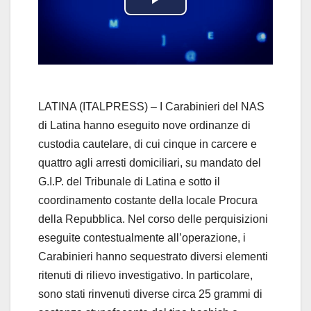
P
l
a
y
LATINA (ITALPRESS) – I Carabinieri del NAS
di Latina hanno eseguito nove ordinanze di
V
custodia cautelare, di cui cinque in carcere e
quattro agli arresti domiciliari, su mandato del
i
G.I.P. del Tribunale di Latina e sotto il
d
coordinamento costante della locale Procura
della Repubblica. Nel corso delle perquisizioni
e
eseguite contestualmente all’operazione, i
Carabinieri hanno sequestrato diversi elementi
o
ritenuti di rilievo investigativo. In particolare,
sono stati rinvenuti diverse circa 25 grammi di