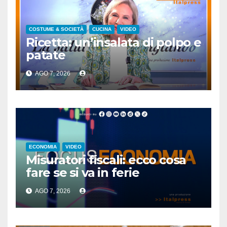
COSTUME & SOCIETÀ
CUCINA
VIDEO
Ricetta: un’insalata di polpo e
patate
AGO 7, 2026
ECONOMIA
VIDEO
Misuratori fiscali: ecco cosa
fare se si va in ferie
AGO 7, 2026