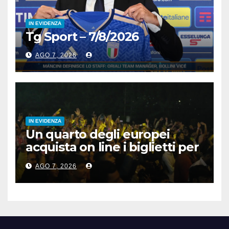
IN EVIDENZA
Tg Sport – 7/8/2026
AGO 7, 2026
IN EVIDENZA
Un quarto degli europei
acquista on line i biglietti per
gli spettacoli
AGO 7, 2026