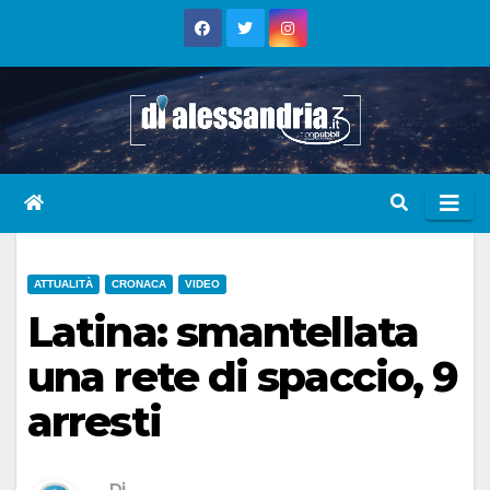
Skip
to
content
ATTUALITÀ
CRONACA
VIDEO
Latina: smantellata
una rete di spaccio, 9
arresti
Di