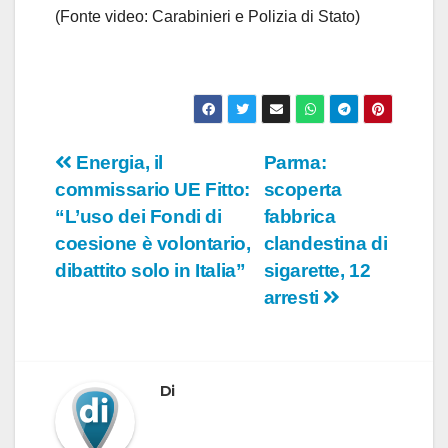
(Fonte video: Carabinieri e Polizia di Stato)
Navigazione
Energia, il
Parma:
commissario UE Fitto:
scoperta
articoli
“L’uso dei Fondi di
fabbrica
coesione è volontario,
clandestina di
dibattito solo in Italia”
sigarette, 12
arresti
Di