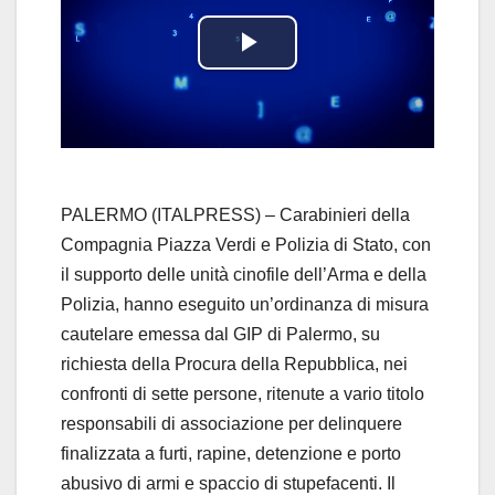
P
l
a
y
PALERMO (ITALPRESS) – Carabinieri della
Compagnia Piazza Verdi e Polizia di Stato, con
V
il supporto delle unità cinofile dell’Arma e della
Polizia, hanno eseguito un’ordinanza di misura
i
cautelare emessa dal GIP di Palermo, su
d
richiesta della Procura della Repubblica, nei
confronti di sette persone, ritenute a vario titolo
e
responsabili di associazione per delinquere
finalizzata a furti, rapine, detenzione e porto
o
abusivo di armi e spaccio di stupefacenti. Il