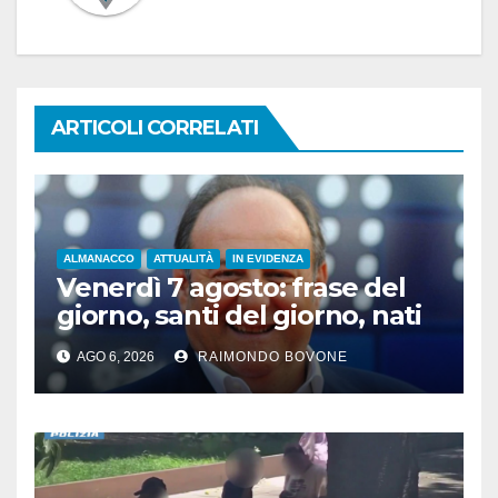
ARTICOLI CORRELATI
ALMANACCO
ATTUALITÀ
IN EVIDENZA
Venerdì 7 agosto: frase del
giorno, santi del giorno, nati
famosi, accadde oggi
AGO 6, 2026
RAIMONDO BOVONE