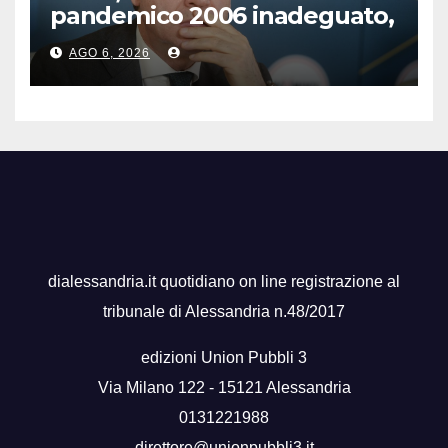
pandemico 2006 inadeguato,
virus senza precedenti”
AGO 6, 2026
dialessandria.it quotidiano on line registrazione al
tribunale di Alessandria n.48/2017
edizioni Union Pubbli 3
Via Milano 122 - 15121 Alessandria
0131221988
direttore@unionpubbli3.it