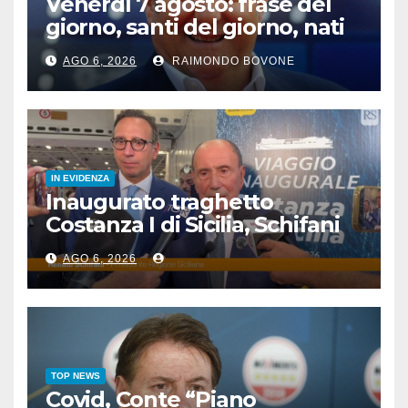
Venerdì 7 agosto: frase del
giorno, santi del giorno, nati
famosi, accadde oggi
AGO 6, 2026
RAIMONDO BOVONE
IN EVIDENZA
Inaugurato traghetto
Costanza I di Sicilia, Schifani
“Mantenuto impegni presi”
AGO 6, 2026
TOP NEWS
Covid, Conte “Piano