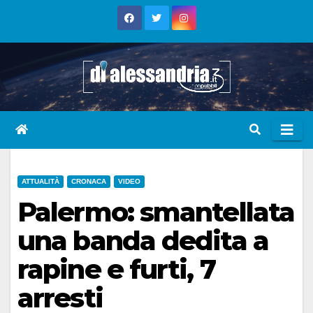
Skip
to
content
ATTUALITÀ
CRONACA
VIDEO
Palermo: smantellata
una banda dedita a
rapine e furti, 7
arresti