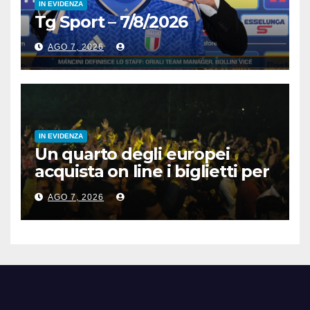
IN EVIDENZA
Tg Sport – 7/8/2026
AGO 7, 2026
IN EVIDENZA
Un quarto degli europei
acquista on line i biglietti per
gli spettacoli
AGO 7, 2026