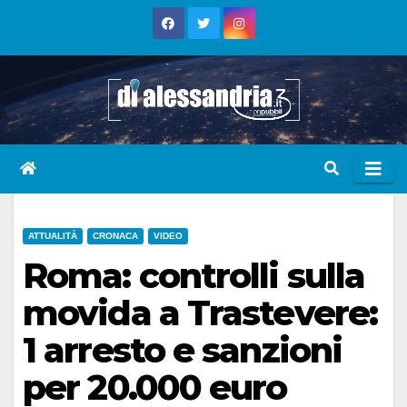
Skip
to
content
ATTUALITÀ
CRONACA
VIDEO
Roma: controlli sulla
movida a Trastevere:
1 arresto e sanzioni
per 20.000 euro