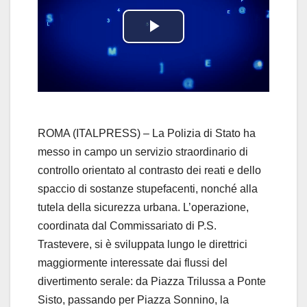
P
l
a
y
ROMA (ITALPRESS) – La Polizia di Stato ha
messo in campo un servizio straordinario di
V
controllo orientato al contrasto dei reati e dello
spaccio di sostanze stupefacenti, nonché alla
i
tutela della sicurezza urbana. L’operazione,
d
coordinata dal Commissariato di P.S.
Trastevere, si è sviluppata lungo le direttrici
e
maggiormente interessate dai flussi del
divertimento serale: da Piazza Trilussa a Ponte
o
Sisto, passando per Piazza Sonnino, la