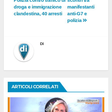
Polizia contro traffico di
scontri tra
articoli
droga e immigrazione
manifestanti
clandestina, 40 arresti
anti-G7 e
polizia
Di
ARTICOLI CORRELATI