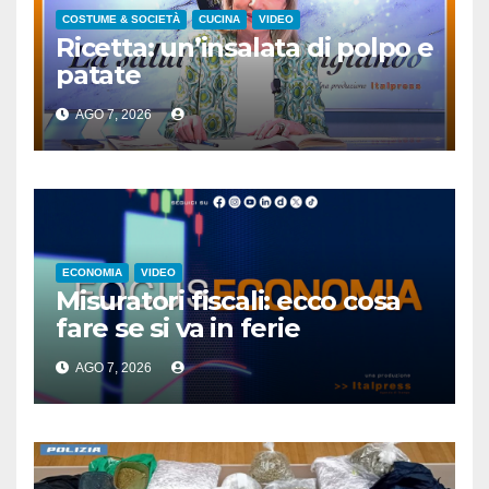
COSTUME & SOCIETÀ
CUCINA
VIDEO
Ricetta: un’insalata di polpo e
patate
AGO 7, 2026
ECONOMIA
VIDEO
Misuratori fiscali: ecco cosa
fare se si va in ferie
AGO 7, 2026