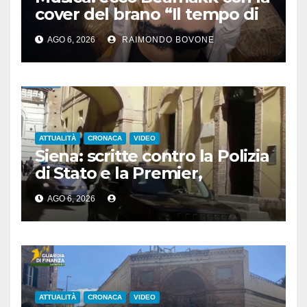
cover del brano “Il tempo di
morire” di Battisti
AGO 6, 2026
RAIMONDO BOVONE
ATTUALITÀ
CRONACA
VIDEO
Siena: scritte contro la Polizia
di Stato e la Premier,
denunciato un 24enne
AGO 6, 2026
albanese
ATTUALITÀ
CRONACA
VIDEO