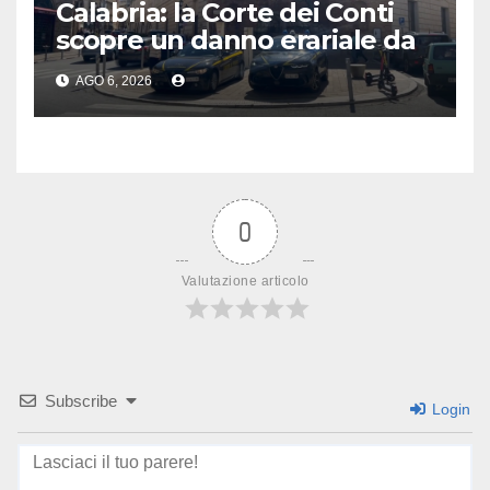
Calabria: la Corte dei Conti
scopre un danno erariale da
600.000 euro sui depuratori
AGO 6, 2026
0
Valutazione articolo
Subscribe
Login