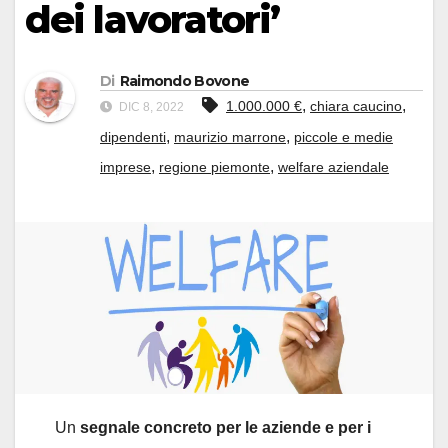
dei lavoratori’
Di
Raimondo Bovone
,
,
1.000.000 €
chiara caucino
DIC 8, 2022
,
,
dipendenti
maurizio marrone
piccole e medie
,
,
imprese
regione piemonte
welfare aziendale
Un
segnale concreto per le aziende e per i