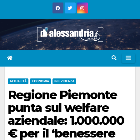
Skip
to
content
ATTUALITÀ
ECONOMIA
IN EVIDENZA
Regione Piemonte
punta sul welfare
aziendale: 1.000.000
€ per il ‘benessere