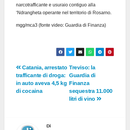
narcotrafficante e usuraio contiguo alla
‘Ndrangheta operante nel territorio di Rosarno.
mgg/mca3 (fonte video: Guardia di Finanza)
Navigazione
Catania, arrestato
Treviso: la
trafficante di droga:
Guardia di
articoli
in auto aveva 4,5 kg
Finanza
di cocaina
sequestra 11.000
litri di vino
Di