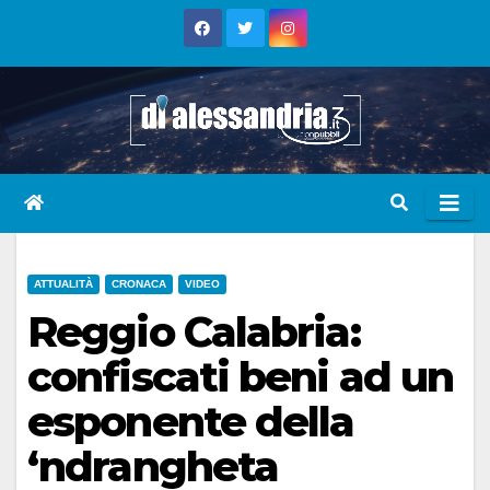
Skip
to
content
ATTUALITÀ
CRONACA
VIDEO
Reggio Calabria:
confiscati beni ad un
esponente della
‘ndrangheta