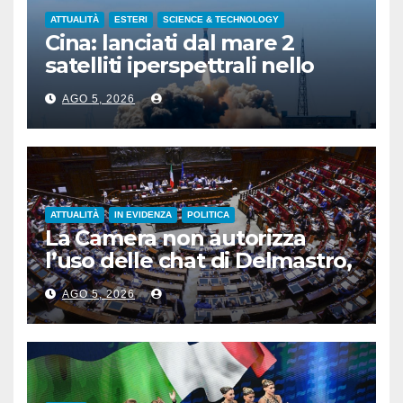
ATTUALITÀ
ESTERI
SCIENCE & TECHNOLOGY
Cina: lanciati dal mare 2
satelliti iperspettrali nello
Shandong
AGO 5, 2026
ATTUALITÀ
IN EVIDENZA
POLITICA
La Camera non autorizza
l’uso delle chat di Delmastro,
voto a scrutinio segreto
AGO 5, 2026