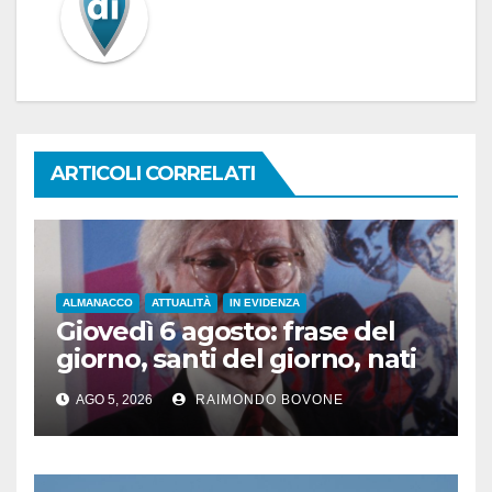
ARTICOLI CORRELATI
ALMANACCO
ATTUALITÀ
IN EVIDENZA
Giovedì 6 agosto: frase del
giorno, santi del giorno, nati
famosi, accadde oggi
AGO 5, 2026
RAIMONDO BOVONE