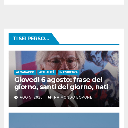
TI SEI PERSO...
ALMANACCO
ATTUALITÀ
IN EVIDENZA
Giovedì 6 agosto: frase del
giorno, santi del giorno, nati
famosi, accadde oggi
AGO 5, 2026
RAIMONDO BOVONE