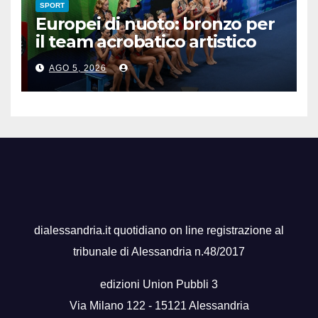
SPORT
Europei di nuoto: bronzo per
il team acrobatico artistico
dell’Italia
AGO 5, 2026
dialessandria.it quotidiano on line registrazione al
tribunale di Alessandria n.48/2017
edizioni Union Pubbli 3
Via Milano 122 - 15121 Alessandria