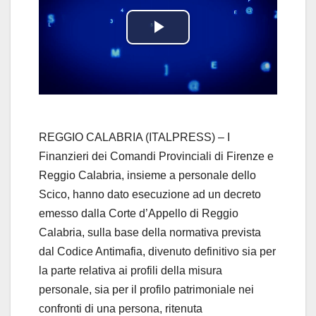
P
l
a
y
REGGIO CALABRIA (ITALPRESS) – I
Finanzieri dei Comandi Provinciali di Firenze e
V
Reggio Calabria, insieme a personale dello
Scico, hanno dato esecuzione ad un decreto
i
emesso dalla Corte d’Appello di Reggio
d
Calabria, sulla base della normativa prevista
dal Codice Antimafia, divenuto definitivo sia per
e
la parte relativa ai profili della misura
personale, sia per il profilo patrimoniale nei
o
confronti di una persona, ritenuta