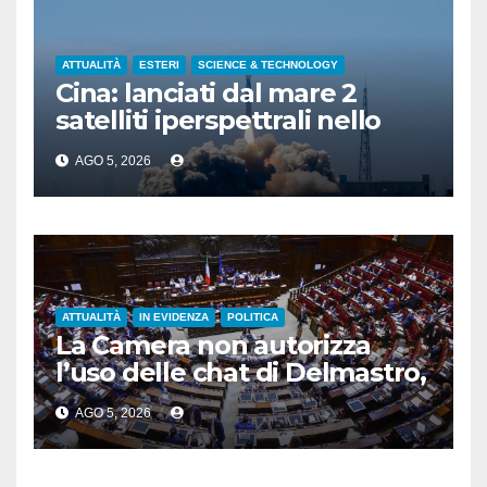
ATTUALITÀ
ESTERI
SCIENCE & TECHNOLOGY
Cina: lanciati dal mare 2
satelliti iperspettrali nello
Shandong
AGO 5, 2026
ATTUALITÀ
IN EVIDENZA
POLITICA
La Camera non autorizza
l’uso delle chat di Delmastro,
voto a scrutinio segreto
AGO 5, 2026