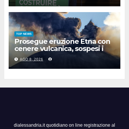
TOP NEWS
Prosegue eruzione Etna con
cenere vulcanica, sospesi i
voli in arrivo a Catania
AGO 8, 2026
dialessandria.it quotidiano on line registrazione al