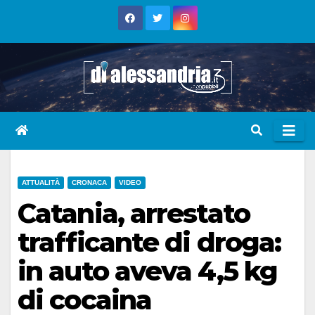
Skip
to
content
ATTUALITÀ
CRONACA
VIDEO
Catania, arrestato
trafficante di droga:
in auto aveva 4,5 kg
di cocaina