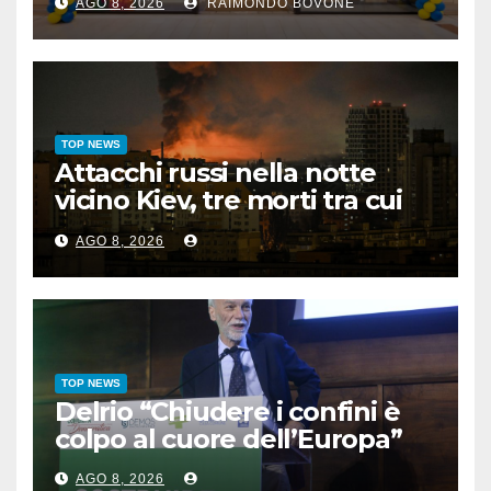
AGO 8, 2026
RAIMONDO BOVONE
TOP NEWS
Attacchi russi nella notte
vicino Kiev, tre morti tra cui
un bambino
AGO 8, 2026
TOP NEWS
Delrio “Chiudere i confini è
colpo al cuore dell’Europa”
AGO 8, 2026