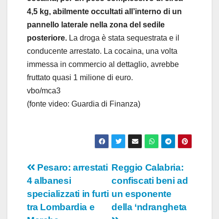
4,5 kg, abilmente occultati all’interno di un
pannello laterale nella zona del sedile
posteriore.
La droga è stata sequestrata e il
conducente arrestato. La cocaina, una volta
immessa in commercio al dettaglio, avrebbe
fruttato quasi 1 milione di euro.
vbo/mca3
(fonte video: Guardia di Finanza)
Navigazione
Pesaro: arrestati
Reggio Calabria:
4 albanesi
confiscati beni ad
articoli
specializzati in furti
un esponente
tra Lombardia e
della ‘ndrangheta