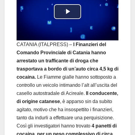
P
l
a
CATANIA (ITALPRESS) –
I Finanzieri del
Comando Provinciale di Catania hanno
y
arrestato un trafficante di droga che
trasportava a bordo di un’auto circa 4,5 kg di
V
cocaina.
Le Fiamme gialle hanno sottoposto a
i
controllo un veicolo intimando l’alt all’uscita del
casello autostradale di Acireale.
Il conducente,
d
di origine catanese
, è apparso sin da subito
agitato, motivo che ha insospettito i finanzieri,
e
tanto da indurli a effettuare una perquisizione.
o
Così gli investigatori hanno trovato
4 panetti di
cocaina, per un peso complessivo di circa