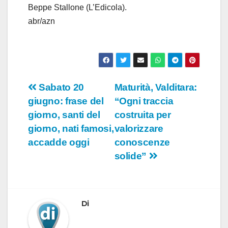
Beppe Stallone (L’Edicola).
abr/azn
Navigazione
Sabato 20
Maturità, Valditara:
giugno: frase del
“Ogni traccia
articoli
giorno, santi del
costruita per
giorno, nati famosi,
valorizzare
accadde oggi
conoscenze
solide”
Di