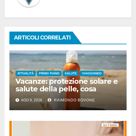
ARTICOLI CORRELATI
ATTUALITÀ
PRIMO PIANO
SALUTE
VIAGGIANDO
Vacanze: protezione solare e
salute della pelle, cosa
dicono le evidenze
AGO 9, 2026
RAIMONDO BOVONE
scientifiche