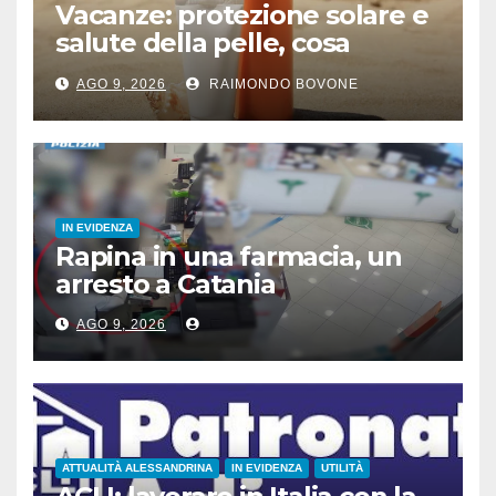
Vacanze: protezione solare e
salute della pelle, cosa
dicono le evidenze
AGO 9, 2026
RAIMONDO BOVONE
scientifiche
IN EVIDENZA
Rapina in una farmacia, un
arresto a Catania
AGO 9, 2026
ATTUALITÀ ALESSANDRINA
IN EVIDENZA
UTILITÀ