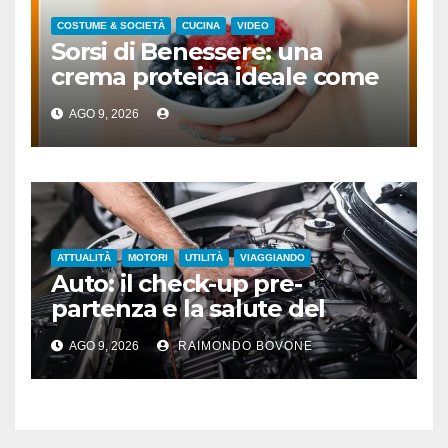
COSTUME & SOCIETÀ
CUCINA
VIDEO
Sorsi di Benessere: una
crema proteica ideale come
spuntino
AGO 9, 2026
ATTUALITÀ
MOTORI
UTILITÀ
VIAGGIANDO
Auto: il check-up pre-
partenza e la salute del
motore sotto il sole
AGO 9, 2026
RAIMONDO BOVONE