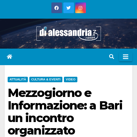
Skip
to
content
ATTUALITÀ
CULTURA & EVENTI
VIDEO
Mezzogiorno e
Informazione: a Bari
un incontro
organizzato