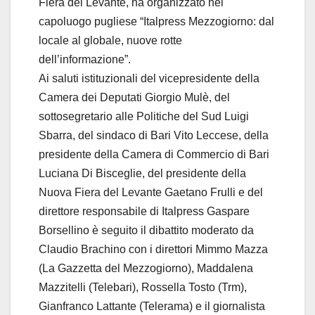
Fiera del Levante, ha organizzato nel
o
capoluogo pugliese “Italpress Mezzogiorno: dal
locale al globale, nuove rotte
dell’informazione”.
Ai saluti istituzionali del vicepresidente della
Camera dei Deputati Giorgio Mulè, del
sottosegretario alle Politiche del Sud Luigi
Sbarra, del sindaco di Bari Vito Leccese, della
presidente della Camera di Commercio di Bari
Luciana Di Bisceglie, del presidente della
Nuova Fiera del Levante Gaetano Frulli e del
direttore responsabile di Italpress Gaspare
Borsellino è seguito il dibattito moderato da
Claudio Brachino con i direttori Mimmo Mazza
(La Gazzetta del Mezzogiorno), Maddalena
Mazzitelli (Telebari), Rossella Tosto (Trm),
Gianfranco Lattante (Telerama) e il giornalista