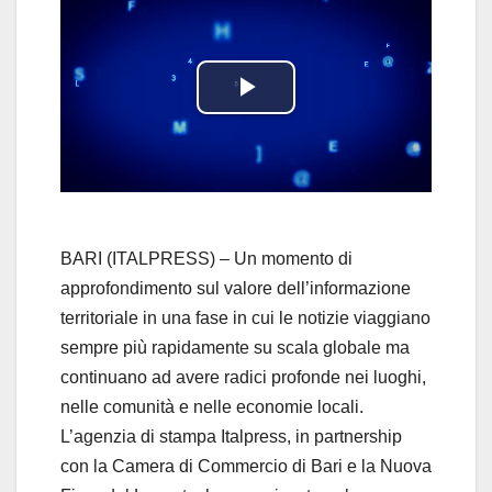
P
l
a
y
BARI (ITALPRESS) – Un momento di
approfondimento sul valore dell’informazione
V
territoriale in una fase in cui le notizie viaggiano
sempre più rapidamente su scala globale ma
i
continuano ad avere radici profonde nei luoghi,
d
nelle comunità e nelle economie locali.
L’agenzia di stampa Italpress, in partnership
e
con la Camera di Commercio di Bari e la Nuova