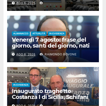
“attrezzature intelligenti”
AGO 6, 2026
ALMANACCO
ATTUALITÀ
IN EVIDENZA
Venerdì 7 agosto: frase del
giorno, santi del giorno, nati
famosi, accadde oggi
AGO 6, 2026
RAIMONDO BOVONE
IN EVIDENZA
Inaugurato traghetto
Costanza I di Sicilia, Schifani
“Mantenuto impegni presi”
AGO 6, 2026