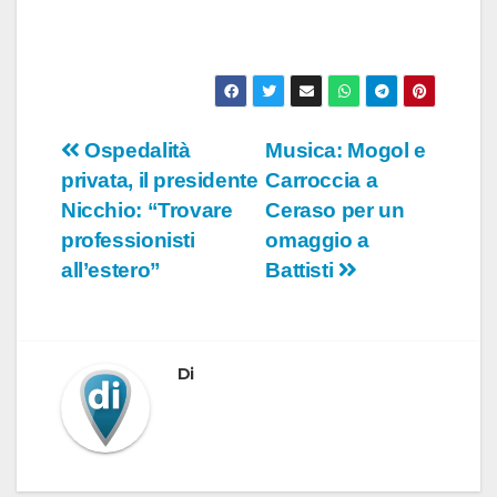
Navigazione
Ospedalità
Musica: Mogol e
privata, il presidente
Carroccia a
articoli
Nicchio: “Trovare
Ceraso per un
professionisti
omaggio a
all’estero”
Battisti
Di