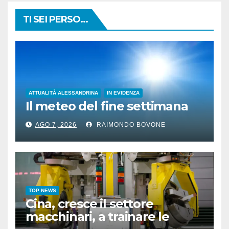
TI SEI PERSO...
ATTUALITÀ ALESSANDRINA
IN EVIDENZA
Il meteo del fine settimana
AGO 7, 2026
RAIMONDO BOVONE
TOP NEWS
Cina, cresce il settore
macchinari, a trainare le