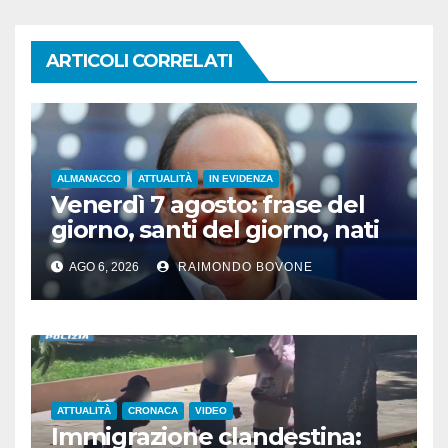
ARTICOLI CORRELATI
ALMANACCO
ATTUALITÀ
IN EVIDENZA
Venerdì 7 agosto: frase del
giorno, santi del giorno, nati
famosi, accadde oggi
AGO 6, 2026
RAIMONDO BOVONE
ATTUALITÀ
CRONACA
VIDEO
Immigrazione clandestina: