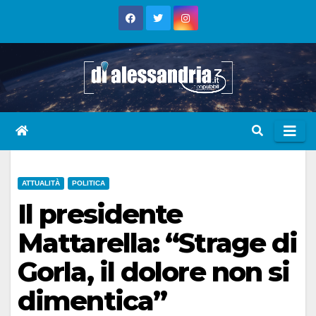
Skip
to
content
ATTUALITÀ
POLITICA
Il presidente
Mattarella: “Strage di
Gorla, il dolore non si
dimentica”