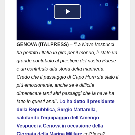
P
l
a
GENOVA (ITALPRESS) –
“La Nave Vespucci
ha portato l’Italia in giro per il mondo, è stato un
y
grande contributo al prestigio del nostro Paese
e un contributo alla storia della marineria.
V
Credo che il passaggio di Capo Horn sia stato il
i
più emozionante, anche se è difficile
dimenticare tanti altri passaggi che la nave ha
d
fatto in questi anni”.
Lo ha detto il presidente
della Repubblica, Sergio Mattarella,
e
salutando l’equipaggio dell’Amerigo
o
Vespucci a Genova in occasione della
Giornata della Marina Militare.
col3/mca2