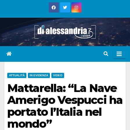
Skip
to
content
ATTUALITÀ
IN EVIDENZA
VIDEO
Mattarella: “La Nave
Amerigo Vespucci ha
portato l’Italia nel
mondo”