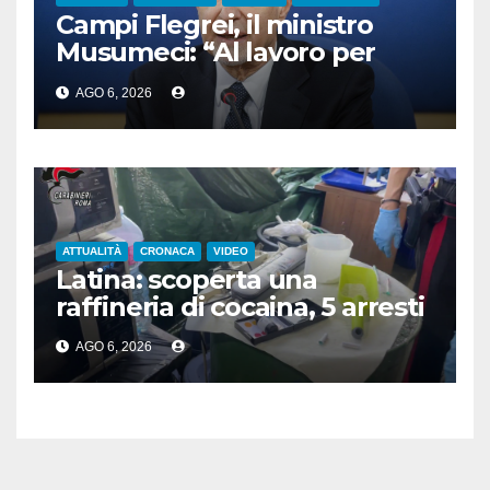
Campi Flegrei, il ministro
Musumeci: “Al lavoro per
ridurre l’esposizione al
AGO 6, 2026
rischio”
ATTUALITÀ
CRONACA
VIDEO
Latina: scoperta una
raffineria di cocaina, 5 arresti
AGO 6, 2026