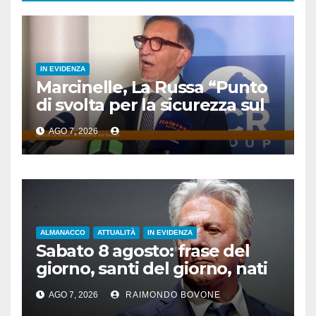
IN EVIDENZA
Marcinelle, La Russa “Punto
di svolta per la sicurezza sul
lavoro”
AGO 7, 2026
ALMANACCO
ATTUALITÀ
IN EVIDENZA
Sabato 8 agosto: frase del
giorno, santi del giorno, nati
famosi, accadde oggi
AGO 7, 2026
RAIMONDO BOVONE