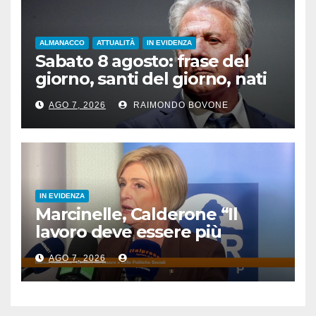
ALMANACCO
ATTUALITÀ
IN EVIDENZA
Sabato 8 agosto: frase del
giorno, santi del giorno, nati
famosi, accadde oggi
AGO 7, 2026
RAIMONDO BOVONE
IN EVIDENZA
Marcinelle, Calderone “Il
lavoro deve essere più
sicuro”
AGO 7, 2026