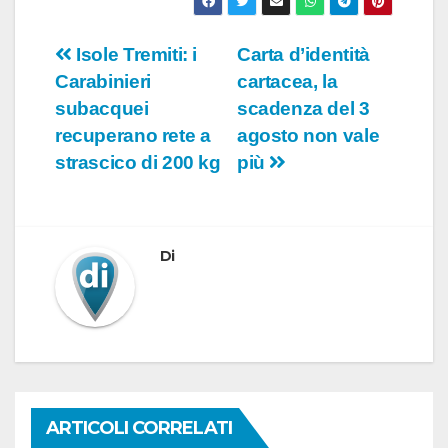
Navigazione
Isole Tremiti: i
Carta d’identità
Carabinieri
cartacea, la
articoli
subacquei
scadenza del 3
recuperano rete a
agosto non vale
strascico di 200 kg
più
Di
ARTICOLI CORRELATI