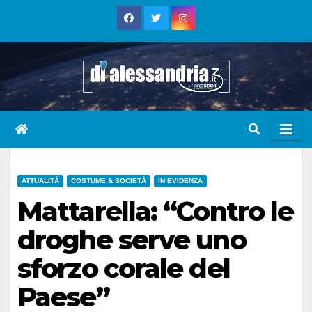
Skip
to
content
ATTUALITÀ
COSTUME & SOCIETÀ
IN EVIDENZA
Mattarella: “Contro le
droghe serve uno
sforzo corale del
Paese”