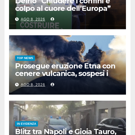
Delrio “Chiudere i confini è
colpo al cuore dell’Europa”
AGO 8, 2026
TOP NEWS
Prosegue eruzione Etna con
cenere vulcanica, sospesi i
voli in arrivo a Catania
AGO 8, 2026
IN EVIDENZA
Blitz tra Napoli e Gioia Tauro,