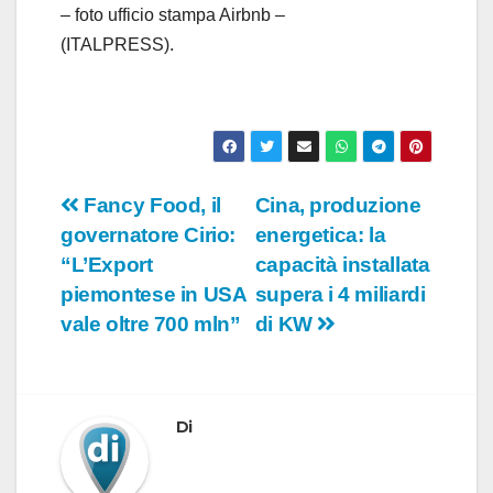
– foto ufficio stampa Airbnb –
(ITALPRESS).
Navigazione
Fancy Food, il
Cina, produzione
governatore Cirio:
energetica: la
articoli
“L’Export
capacità installata
piemontese in USA
supera i 4 miliardi
vale oltre 700 mln”
di KW
Di