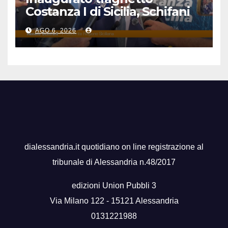
Costanza I di Sicilia, Schifani
“Mantenuto impegni presi”
AGO 6, 2026
dialessandria.it quotidiano on line registrazione al
tribunale di Alessandria n.48/2017
edizioni Union Pubbli 3
Via Milano 122 - 15121 Alessandria
0131221988