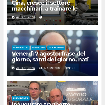
Cina, cresce il settore
macchinari, a trainare le
“attrezzature intelligenti”
AGO 6, 2026
ALMANACCO
ATTUALITÀ
IN EVIDENZA
Venerdì 7 agosto: frase del
giorno, santi del giorno, nati
famosi, accadde oggi
AGO 6, 2026
RAIMONDO BOVONE
IN EVIDENZA
Inaugurato traghetto