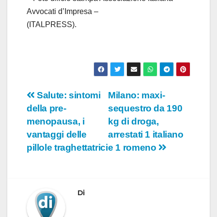
Avvocati d’Impresa –
(ITALPRESS).
Navigazione
Salute: sintomi
Milano: maxi-
della pre-
sequestro da 190
articoli
menopausa, i
kg di droga,
vantaggi delle
arrestati 1 italiano
pillole traghettatrici
e 1 romeno
Di