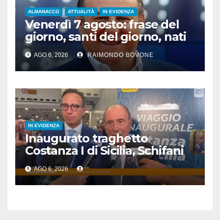
ALMANACCO
ATTUALITÀ
IN EVIDENZA
Venerdì 7 agosto: frase del
giorno, santi del giorno, nati
famosi, accadde oggi
AGO 6, 2026
RAIMONDO BOVONE
IN EVIDENZA
Inaugurato traghetto
Costanza I di Sicilia, Schifani
“Mantenuto impegni presi”
AGO 6, 2026