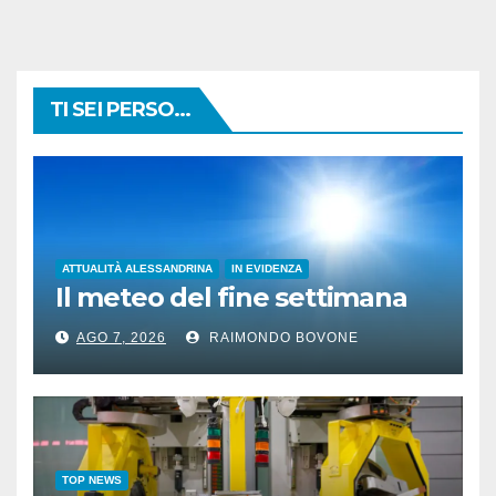
TI SEI PERSO...
ATTUALITÀ ALESSANDRINA
IN EVIDENZA
Il meteo del fine settimana
AGO 7, 2026
RAIMONDO BOVONE
TOP NEWS