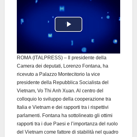
P
l
a
ROMA (ITALPRESS) – Il presidente della
Camera dei deputati, Lorenzo Fontana, ha
y
ricevuto a Palazzo Montecitorio la vice
presidente della Repubblica Socialista del
V
Vietnam, Vo Thi Anh Xuan. Al centro del
i
colloquio lo sviluppo della cooperazione tra
Italia e Vietnam e dei rapporti tra i rispettivi
d
parlamenti. Fontana ha sottolineato gli ottimi
rapporti tra i due Paesi e l’importanza del ruolo
e
del Vietnam come fattore di stabilità nel quadro