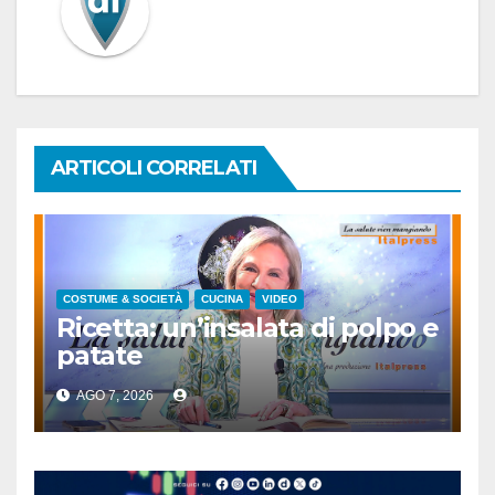
ARTICOLI CORRELATI
COSTUME & SOCIETÀ
CUCINA
VIDEO
Ricetta: un’insalata di polpo e
patate
AGO 7, 2026