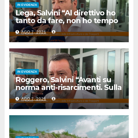
IN EVIDENZA
Lega, Salvini “Al direttivo ho
tanto da fare, non ho tempo
per litigare”
AGO 7, 2026
IN EVIDENZA
Roggero, Salvini “Avanti su
norma anti-risarcimenti. Sulla
grazia profilo basso”
AGO 7, 2026