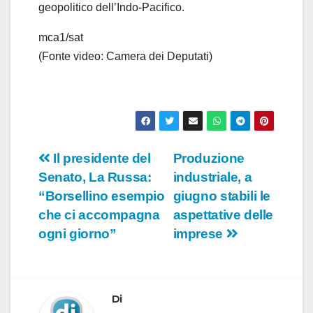
o
geopolitico dell’Indo-Pacifico.
mca1/sat
(Fonte video: Camera dei Deputati)
Navigazione
Il presidente del
Produzione
Senato, La Russa:
industriale, a
articoli
“Borsellino esempio
giugno stabili le
che ci accompagna
aspettative delle
ogni giorno”
imprese
Di