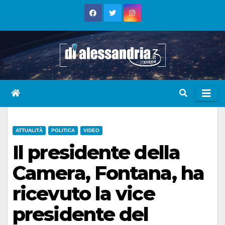
Skip
to
content
ATTUALITÀ
POLITICA
VIDEO
Il presidente della
Camera, Fontana, ha
ricevuto la vice
presidente del