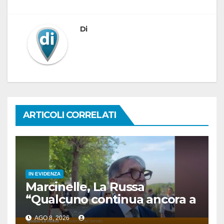
Di
ARTICOLI CORRELATI
IN EVIDENZA
Marcinelle, La Russa
“Qualcuno continua ancora a
voltare le spalle”
AGO 8, 2026