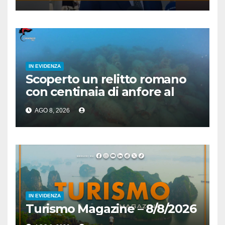
IN EVIDENZA
Scoperto un relitto romano
con centinaia di anfore al
largo di Mazara del Vallo
AGO 8, 2026
IN EVIDENZA
Turismo Magazine – 8/8/2026