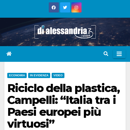
Skip
to
content
ECONOMIA
IN EVIDENZA
VIDEO
Riciclo della plastica,
Campelli: “Italia tra i
Paesi europei più
virtuosi”