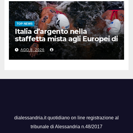
TOP NEWS
Italia d’argento nella
staffetta mista agli Europei di
nuoto di fondo
AGO 8, 2026
dialessandria.it quotidiano on line registrazione al
tribunale di Alessandria n.48/2017