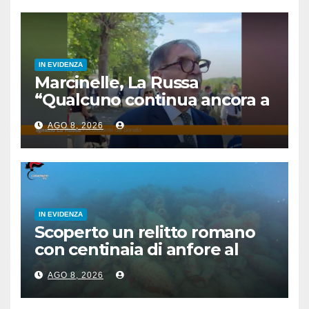
IN EVIDENZA
Marcinelle, La Russa
“Qualcuno continua ancora a
voltare le spalle”
AGO 8, 2026
IN EVIDENZA
Scoperto un relitto romano
con centinaia di anfore al
largo di Mazara del Vallo
AGO 8, 2026