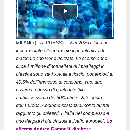
P
l
a
MILANO (ITALPRESS) –
“Nel 2025 l’Italia ha
incrementato ulteriormente il quantitativo di
y
materiale che viene riciclato. Lo scorso anno
circa 1 milione di tonnellate di imballaggi in
V
plastica sono stati avviati a riciclo, ponendoci al
i
49,6% dell’immesso al consumo, vuol dire
essere a ridosso di quell’obiettivo
d
ambiziosissimo del 50% che è stato posto
dall’Europa. Abbiamo sostanzialmente quindi
e
raggiunto gli obiettivi. L’Italia nel complesso è
o
uno dei paesi più virtuosi a livello europeo”.
Lo
afferma Andrea Campelli, direttore