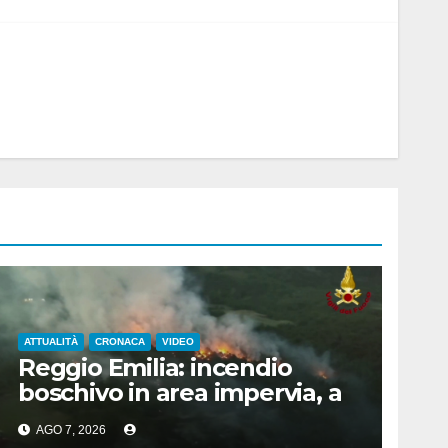
ATTUALITÀ
CRONACA
VIDEO
Reggio Emilia: incendio
boschivo in area impervia, a
Canossa
AGO 7, 2026