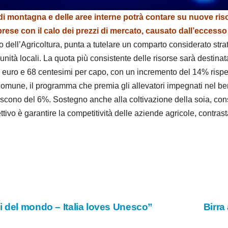
e
 di montagna e delle aree interne potrà contare su nuove risor
e prese con il calo dei prezzi di mercato, causato dall’ecces
o
ero dell’Agricoltura, punta a tutelare un comparto considerato st
unità locali. La quota più consistente delle risorse sarà destinat
 euro e 68 centesimi per capo, con un incremento del 14% rispetto
omune, il programma che premia gli allevatori impegnati nel be
rescono del 6%. Sostegno anche alla coltivazione della soia, con
ettivo è garantire la competitività delle aziende agricole, cont
i del mondo – Italia loves Unesco”
Birra