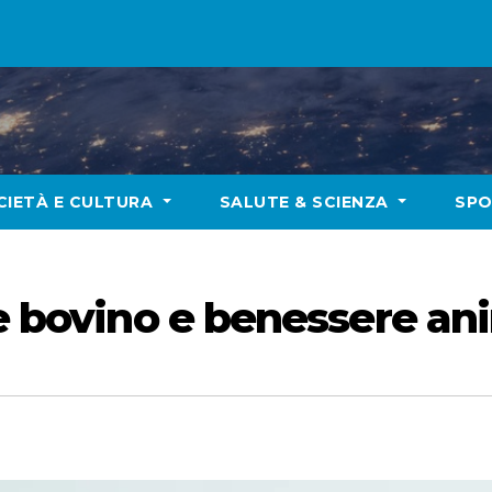
CIETÀ E CULTURA
SALUTE & SCIENZA
SP
te bovino e benessere an