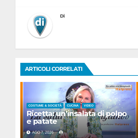
articoli
Di
ARTICOLI CORRELATI
COSTUME & SOCIETÀ
CUCINA
VIDEO
Ricetta: un’insalata di polpo
e patate
AGO 7, 2026