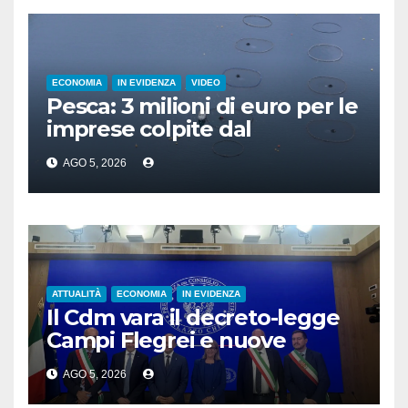
ECONOMIA
IN EVIDENZA
VIDEO
Pesca: 3 milioni di euro per le
imprese colpite dal
maltempo
AGO 5, 2026
ATTUALITÀ
ECONOMIA
IN EVIDENZA
Il Cdm vara il decreto-legge
Campi Flegrei e nuove
misure per il Sisma 2016
AGO 5, 2026