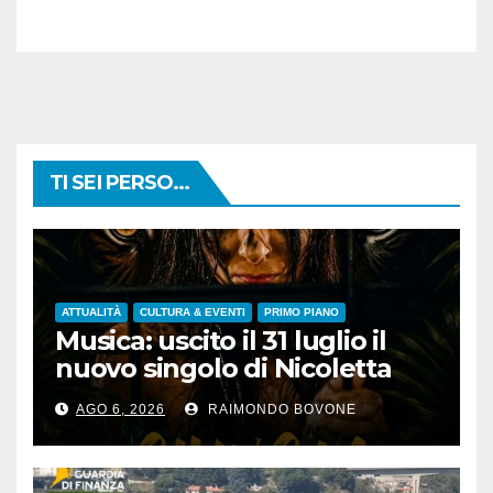
TI SEI PERSO...
ATTUALITÀ
CULTURA & EVENTI
PRIMO PIANO
Musica: uscito il 31 luglio il
nuovo singolo di Nicoletta
Pedrini, ‘Giungla’
AGO 6, 2026
RAIMONDO BOVONE