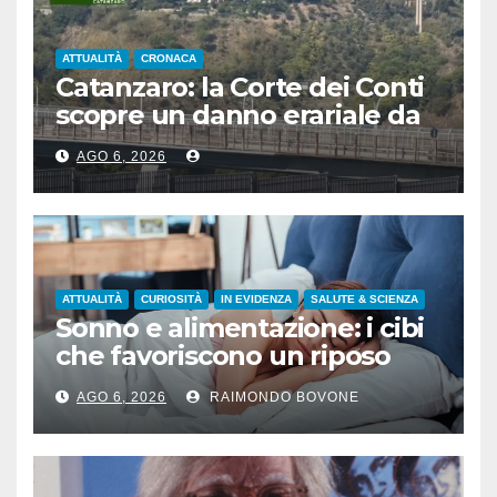
ATTUALITÀ
CRONACA
Catanzaro: la Corte dei Conti
scopre un danno erariale da
600.000 euro sui depuratori
AGO 6, 2026
ATTUALITÀ
CURIOSITÀ
IN EVIDENZA
SALUTE & SCIENZA
Sonno e alimentazione: i cibi
che favoriscono un riposo
naturale
AGO 6, 2026
RAIMONDO BOVONE