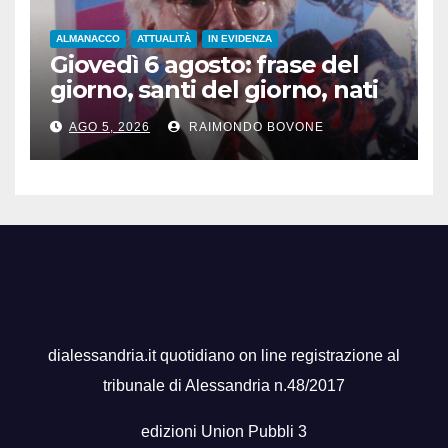
ALMANACCO
ATTUALITÀ
IN EVIDENZA
Giovedì 6 agosto: frase del
giorno, santi del giorno, nati
famosi, accadde oggi
AGO 5, 2026
RAIMONDO BOVONE
dialessandria.it quotidiano on line registrazione al
tribunale di Alessandria n.48/2017
edizioni Union Pubbli 3