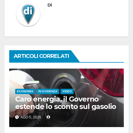
Di
ARTICOLI CORRELATI
ECONOMIA
IN EVIDENZA
VIDEO
Caro energia, il Governo
estende lo sconto sul gasolio
AGO 5, 2026