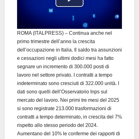
P
l
a
ROMA (ITALPRESS) – Continua anche nel
primo trimestre dell’anno la crescita
y
dell’occupazione in Italia. Il saldo tra assunzioni
e cessazioni negli ultimi dodici mesi ha fatto
V
segnare un incremento di 300.000 posti di
i
lavoro nel settore privato. I contratti a tempo
indeterminato sono cresciuti di 322.000 unità. I
d
dati sono quelli dell’Osservatorio Inps sul
mercato del lavoro. Nei primi tre mesi del 2025
e
si sono registrate 213.000 trasformazioni di
o
contratti a tempo determinato, in crescita del 7%
rispetto allo stesso periodo del 2024.
Aumentano del 10% le conferme dei rapporti di