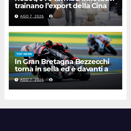
trainano l’export della Cina
AGO 7, 2026
TOP NEWS
In Gran Bretagna Bezzecchi
torna in sella ed è davanti a
tutti nelle Practice
AGO 7, 2026