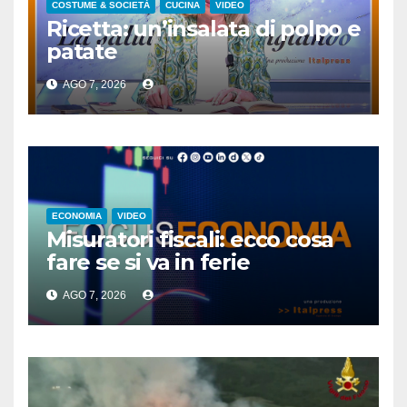
COSTUME & SOCIETÀ
CUCINA
VIDEO
Ricetta: un’insalata di polpo e
patate
AGO 7, 2026
ECONOMIA
VIDEO
Misuratori fiscali: ecco cosa
fare se si va in ferie
AGO 7, 2026