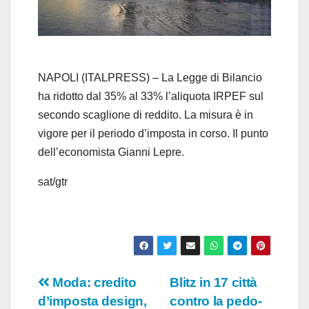
l
a
y
NAPOLI (ITALPRESS) – La Legge di Bilancio
ha ridotto dal 35% al 33% l’aliquota IRPEF sul
V
secondo scaglione di reddito. La misura è in
vigore per il periodo d’imposta in corso. Il punto
i
dell’economista Gianni Lepre.
d
sat/gtr
e
o
Navigazione
Moda: credito
Blitz in 17 città
d’imposta design,
contro la pedo-