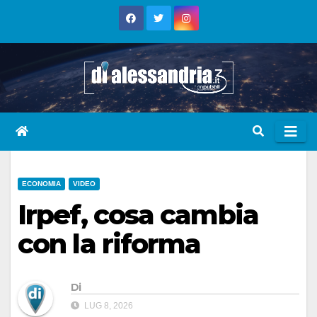
Skip
to
content
ECONOMIA
VIDEO
Irpef, cosa cambia
con la riforma
Di
LUG 8, 2026