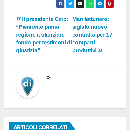
Navigazione
Il presidente Cirio:
Manifatturiero:
“Piemonte prima
siglato nuovo
articoli
regione a stanziare
contratto per 17
fondo per testimoni di
comparti
giustizia”
produttivi
Di
ARTICOLI CORRELATI