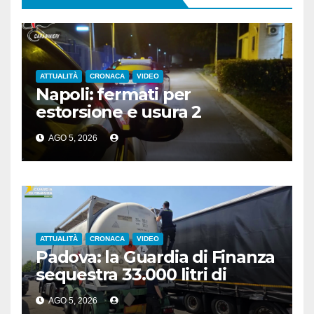
ATTUALITÀ
CRONACA
VIDEO
Napoli: fermati per
estorsione e usura 2
esponenti del clan Pagnozzi
AGO 5, 2026
ATTUALITÀ
CRONACA
VIDEO
Padova: la Guardia di Finanza
sequestra 33.000 litri di
carburante di contrabbando
AGO 5, 2026