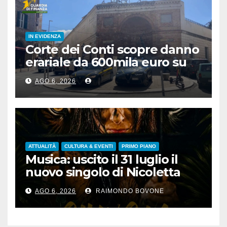
IN EVIDENZA
Corte dei Conti scopre danno
erariale da 600mila euro su
depuratori in Calabria
AGO 6, 2026
ATTUALITÀ
CULTURA & EVENTI
PRIMO PIANO
Musica: uscito il 31 luglio il
nuovo singolo di Nicoletta
Pedrini, ‘Giungla’
AGO 6, 2026
RAIMONDO BOVONE