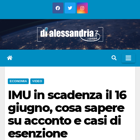
Skip
to
content
ECONOMIA
VIDEO
IMU in scadenza il 16
giugno, cosa sapere
su acconto e casi di
esenzione