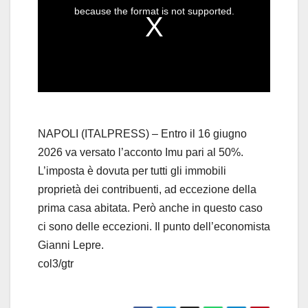
a
because the format is not supported.
m
o
d
a
l
w
i
n
d
o
w
.
NAPOLI (ITALPRESS) – Entro il 16 giugno
2026 va versato l’acconto Imu pari al 50%.
L’imposta è dovuta per tutti gli immobili
proprietà dei contribuenti, ad eccezione della
prima casa abitata. Però anche in questo caso
ci sono delle eccezioni. Il punto dell’economista
Gianni Lepre.
col3/gtr