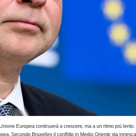
one Europea continuerà a crescere, ma a un ritmo più lento. 
ea. Secondo Bruxelles il conflitto in Medio Oriente sta innes