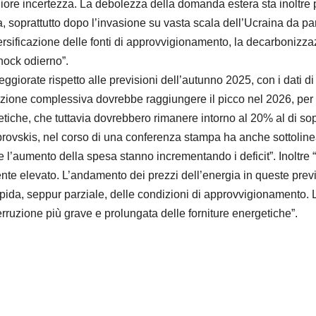
maggiore incertezza. La debolezza della domanda estera sta inoltre
a, soprattutto dopo l’invasione su vasta scala dell’Ucraina da par
rsificazione delle fonti di approvvigionamento, la decarbonizza
hock odierno”.
ggiorate rispetto alle previsioni dell’autunno 2025, con i dati d
lazione complessiva dovrebbe raggiungere il picco nel 2026, per 
iche, che tuttavia dovrebbero rimanere intorno al 20% al di sopra 
skis, nel corso di una conferenza stampa ha anche sottolineato g
 l’aumento della spesa stanno incrementando i deficit”. Inoltre “
e elevato. L’andamento dei prezzi dell’energia in queste previsio
da, seppur parziale, delle condizioni di approvvigionamento. Le
rruzione più grave e prolungata delle forniture energetiche”.