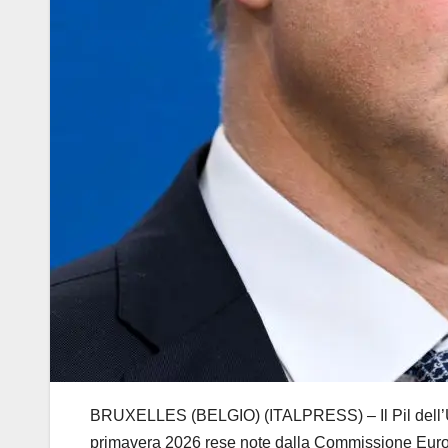
BRUXELLES (BELGIO) (ITALPRESS) – Il Pil dell’Uni
primavera 2026 rese note dalla Commissione Europ