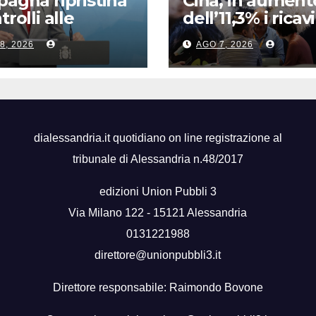
pagna ripristina
Cina, in aument
trolli alle
dell’11,3% i ricavi
tiere con l’Italia
dell’industria
8, 2026
AGO 7, 2026
pubblicitaria
dialessandria.it quotidiano on line registrazione al
tribunale di Alessandria n.48/2017
edizioni Union Pubbli 3
Via Milano 122 - 15121 Alessandria
0131221988
direttore@unionpubbli3.it
Direttore responsabile: Raimondo Bovone