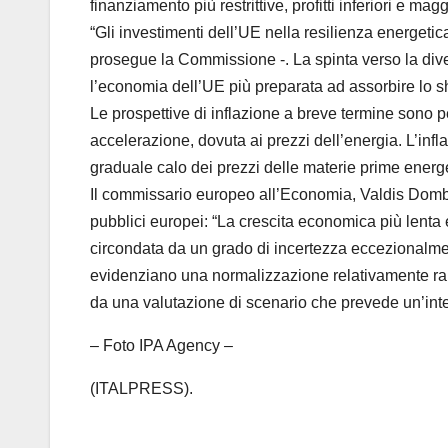
finanziamento più restrittive, profitti inferiori e 
“Gli investimenti dell’UE nella resilienza energetic
prosegue la Commissione -. La spinta verso la dive
l’economia dell’UE più preparata ad assorbire lo s
Le prospettive di inflazione a breve termine sono pe
accelerazione, dovuta ai prezzi dell’energia. L’inf
graduale calo dei prezzi delle materie prime energet
Il commissario europeo all’Economia, Valdis Dombrov
pubblici europei: “La crescita economica più lenta e
circondata da un grado di incertezza eccezionalment
evidenziano una normalizzazione relativamente rapi
da una valutazione di scenario che prevede un’inte
– Foto IPA Agency –
(ITALPRESS).