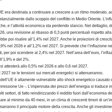
’UE era destinata a continuare a crescere a un ritmo moderato,
tanzialmente dallo scoppio del conflitto in Medio Oriente. L’infla
he, e l’attività economica sta perdendo slancio. Nel dettaglio, d
26, una revisione al ribasso di 0,3 punti percentuali rispetto al
be poi risalire all’1,4% nel 2027. Anche le proiezioni di crescita 
0,9% nel 2026 e all’1,2% nel 2027. Si prevede che l’inflazione n
i, per poi scendere al 2,4% nel 2027. Nell’area dell’euro, l’inflaz
ell’1,9% e del 2%.
 si attesterà allo 0,5% nel 2026 e allo 0,6 nel 2027.
2027 se le tensioni sui mercati energetici si attenueranno.
 dell’UE è altamente vulnerabile allo shock energetico causato d
issione Ue -. L’impennata dei prezzi dell’energia si traduce in 
lti settori, di fatto reindirizzando il reddito fuori dall’economia d
llare al minimo da 40 mesi, in un clima di crescenti timori di un’i
arranno il principale motore della crescita. Anche gli investimen