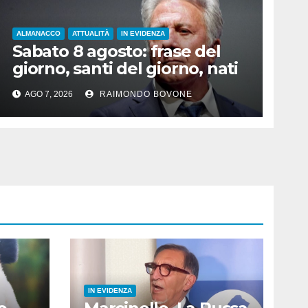
ALMANACCO
ATTUALITÀ
IN EVIDENZA
Sabato 8 agosto: frase del
giorno, santi del giorno, nati
famosi, accadde oggi
AGO 7, 2026
RAIMONDO BOVONE
IN EVIDENZA