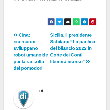
Navigazione
Cina:
Sicilia, il presidente
ricercatori
Schifani: “La parifica
articoli
sviluppano
del bilancio 2022 in
robot umanoide
Corte dei Conti
per la raccolta
libererà risorse”
dei pomodori
Di