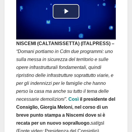
P
l
a
NISCEMI (CALTANISSETTA) (ITALPRESS) –
“Domani portiamo in Cdm due programmi: uno
y
sulla messa in sicurezza del territorio e sulle
opere infrastrutturali fondamentali, quindi
V
ripristino delle infrastrutture soprattutto viarie, e
i
per gli indennizzi per le famiglie che hanno
perso la casa ma anche su tutto il tema delle
d
necessarie demolizioni”.
Così
il presidente del
Consiglio, Giorgia Meloni, nel corso di un
e
breve punto stampa a Niscemi dove si è
o
recata per un nuovo sopralluogo.
sat/gsl
(Fonte video: Presidenza del Consiglio)