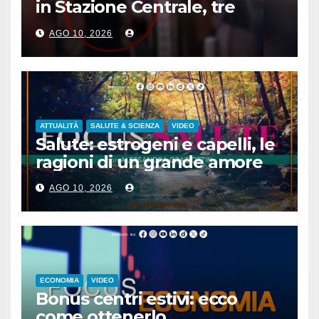
in Stazione Centrale, tre
arresti
AGO 10, 2026
ATTUALITÀ
SALUTE & SCIENZA
VIDEO
Salute: estrogeni e capelli, le
ragioni di un grande amore
AGO 10, 2026
ECONOMIA
VIDEO
Bonus centri estivi: ecco
come ottenerlo