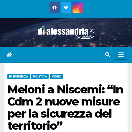
Skip
to
content
IN EVIDENZA
POLITICA
VIDEO
Meloni a Niscemi: “In
Cdm 2 nuove misure
per la sicurezza del
territorio”