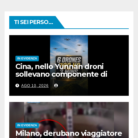
TI SEI PERSO...
IN EVIDENZA
Cina, nello Yunnan droni
sollevano componente di
rete elettrica da 780 kg
AGO 10, 2026
IN EVIDENZA
Milano, derubano viaggiatore