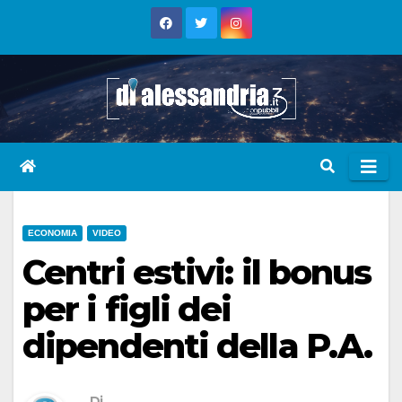
Skip
to
content
ECONOMIA
VIDEO
Centri estivi: il bonus
per i figli dei
dipendenti della P.A.
Di