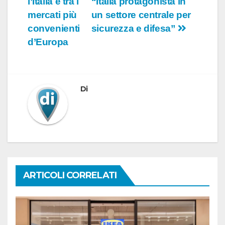
l’Italia è tra i
“Italia protagonista in
articoli
mercati più
un settore centrale per
convenienti
sicurezza e difesa”
d’Europa
Di
ARTICOLI CORRELATI