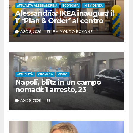
ATTUALITÀ ALESSANDRINA
ECONOMIA
IN EVIDENZA
Alessandria: IKEA inaugura il
1° ‘Plan & Order’ al centro
commerciale Panorama
AGO 8, 2026
RAIMONDO BOVONE
ATTUALITÀ
CRONACA
VIDEO
Napoli, blitz in un campo
nomadi: 1 arresto, 23
denunce e sequestro di armi
AGO 8, 2026
e rame