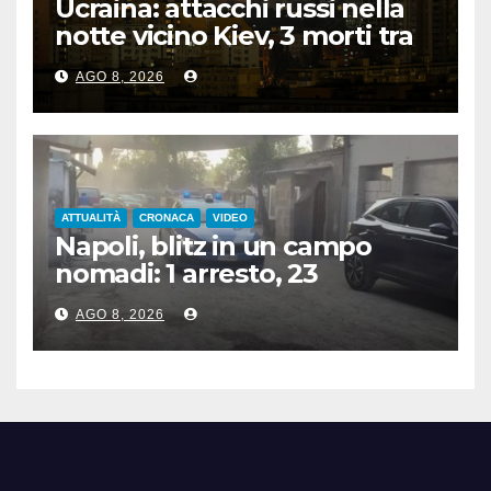
Ucraina: attacchi russi nella
notte vicino Kiev, 3 morti tra
cui 1 bambino
AGO 8, 2026
ATTUALITÀ
CRONACA
VIDEO
Napoli, blitz in un campo
nomadi: 1 arresto, 23
denunce e sequestro di armi
AGO 8, 2026
e rame