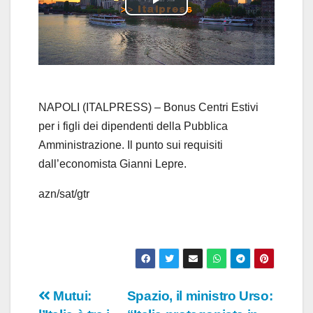
P
l
a
y
NAPOLI (ITALPRESS) – Bonus Centri Estivi
per i figli dei dipendenti della Pubblica
V
Amministrazione. Il punto sui requisiti
dall’economista Gianni Lepre.
i
azn/sat/gtr
d
e
o
Navigazione
Mutui:
Spazio, il ministro Urso: