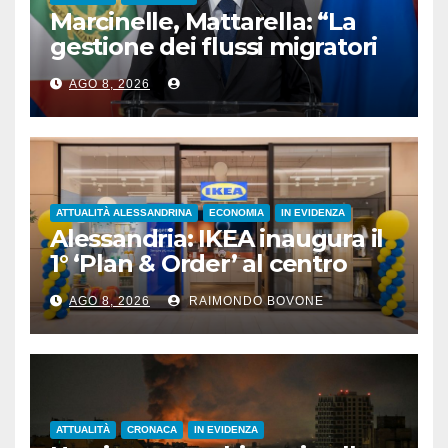
Marcinelle, Mattarella: “La
gestione dei flussi migratori
rispetti la dignità delle
AGO 8, 2026
persone”
ATTUALITÀ ALESSANDRINA
ECONOMIA
IN EVIDENZA
Alessandria: IKEA inaugura il
1° ‘Plan & Order’ al centro
commerciale Panorama
AGO 8, 2026
RAIMONDO BOVONE
ATTUALITÀ
CRONACA
IN EVIDENZA