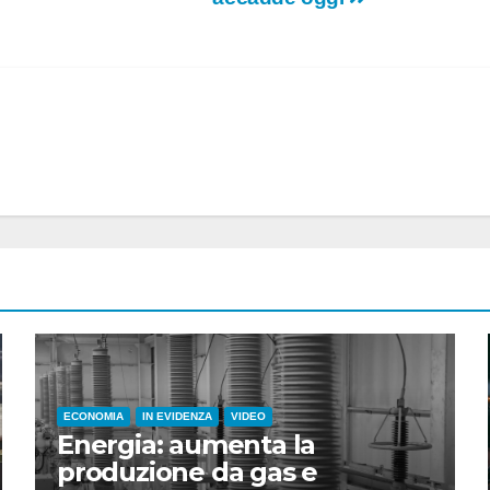
ECONOMIA
IN EVIDENZA
VIDEO
Energia: aumenta la
produzione da gas e