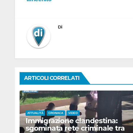
articoli
Di
ARTICOLI CORRELATI
ATTUALITÀ
CRONACA
VIDEO
Immigrazione clandestina:
sgominata rete criminale tra