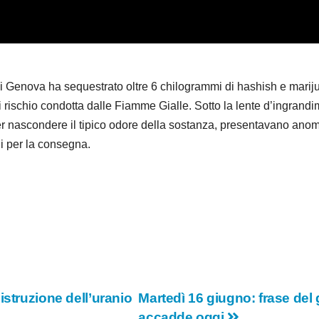
d
e
o
nova ha sequestrato oltre 6 chilogrammi di hashish e marijua
di rischio condotta dalle Fiamme Gialle. Sotto la lente d’ingrandime
per nascondere il tipico odore della sostanza, presentavano anomal
edi per la consegna.
istruzione dell’uranio
Martedì 16 giugno: frase del g
accadde oggi