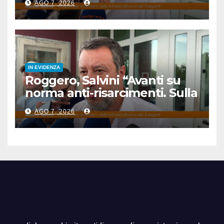
AGO 7, 2026
IN EVIDENZA
Roggero, Salvini “Avanti su
norma anti-risarcimenti. Sulla
grazia profilo basso”
AGO 7, 2026