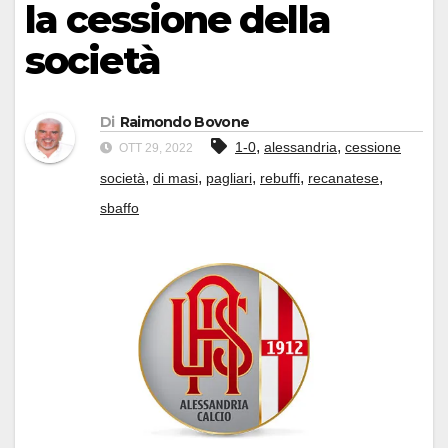
la cessione della
società
Di
Raimondo Bovone
,
,
1-0
alessandria
cessione
OTT 29, 2022
,
,
,
,
,
società
di masi
pagliari
rebuffi
recanatese
sbaffo