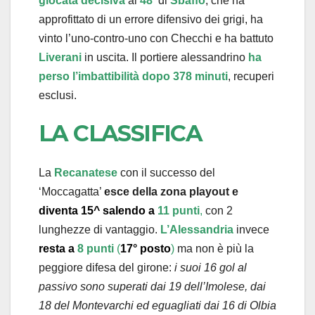
giocata decisiva
al
48′
di
Sbaffo
, che ha
approfittato di un errore difensivo dei grigi, ha
vinto l’uno-contro-uno con Checchi e ha battuto
Liverani
in uscita. Il portiere alessandrino
ha
perso l’imbattibilità dopo 378 minuti
, recuperi
esclusi.
LA CLASSIFICA
La
Recanatese
con il successo del
‘Moccagatta’
esce della zona playout e
diventa 15^ salendo a
11 punti
,
con 2
lunghezze di vantaggio.
L’Alessandria
invece
resta a
8 punti
(
17° posto
)
ma non è più la
peggiore difesa del girone:
i suoi 16 gol al
passivo sono superati dai 19 dell’Imolese, dai
18 del Montevarchi ed eguagliati dai 16 di Olbia