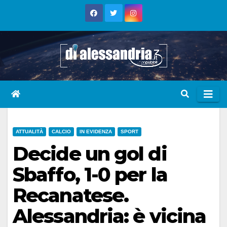
Skip
to
content
ATTUALITÀ
CALCIO
IN EVIDENZA
SPORT
Decide un gol di
Sbaffo, 1-0 per la
Recanatese.
Alessandria: è vicina