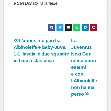
e San Donato Tavarnelle
.
Navigazione
L’ennesimo pari tra
La
Albinoleffe e baby-Juve,
Juventus
articoli
1-1, lascia le due squadre
Next Gen
in bassa classifica
cerca punti
esterni
e con
l’Albinoleffe
non ha mai
perso