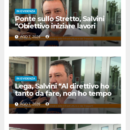
IN EVIDENZA
Ponte sullo Stretto, Salvini
“Obiettivo iniziare lavori
entro fine legislatura”
AGO 7, 2026
IN EVIDENZA
Lega, Salvini “Al direttivo ho
tanto da fare, non ho tempo
per litigare”
AGO 7, 2026