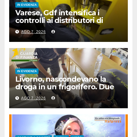
IN EVIDENZA
Varese, Gdf intensifica i
controlli ai distributori di
carburante, 6 multati
AGO 7, 2026
IN EVIDENZA
Livorno, nascondevano la
droga in un frigorifero. Due
arresti
AGO 7, 2026