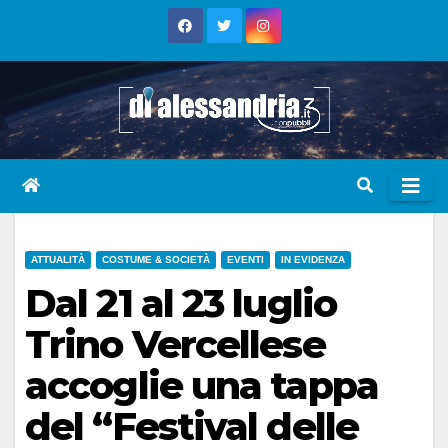
Skip
to
content
ATTUALITÀ
COSTUME & SOCIETÀ
EVENTI
IN EVIDENZA
Dal 21 al 23 luglio
Trino Vercellese
accoglie una tappa
del “Festival delle