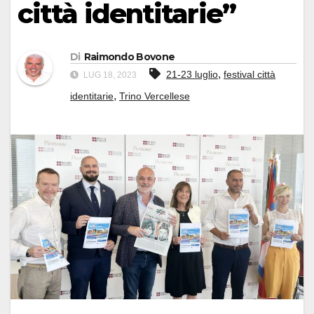
città identitarie”
Di
Raimondo Bovone
,
21-23 luglio
festival città
LUG 18, 2023
,
identitarie
Trino Vercellese