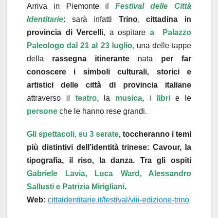
Arriva in Piemonte il
Festival delle Città
Identitarie
: sarà infatti
Trino
,
cittadina in
provincia di Vercelli
, a ospitare
a Palazzo
Paleologo dal 21 al 23 luglio,
una delle tappe
della
rassegna itinerante
nata
per far
conoscere i simboli culturali, storici e
artistici delle città di provincia italiane
attraverso il
teatro
, la
musica
, i
libri
e le
persone
che le hanno rese grandi.
Gli spettacoli, su 3 serate
, toccheranno i temi
più distintivi dell’identità trinese: Cavour, la
tipografia, il riso, la danza. Tra gli ospiti
Gabriele Lavia, Luca Ward, Alessandro
Sallusti e Patrizia Mirigliani
.
Web:
cittaidentitarie.it/festival/
viii-edizione-trino