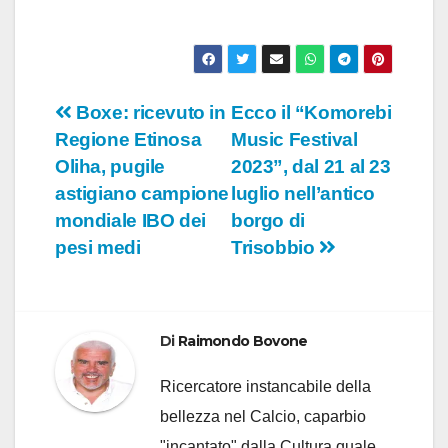
Navigazione
Boxe: ricevuto in
Ecco il “Komorebi
Regione Etinosa
Music Festival
articoli
Oliha, pugile
2023”, dal 21 al 23
astigiano campione
luglio nell’antico
mondiale IBO dei
borgo di
pesi medi
Trisobbio
Di
Raimondo Bovone
Ricercatore instancabile della
bellezza nel Calcio, caparbio
"incantato" dalla Cultura quale