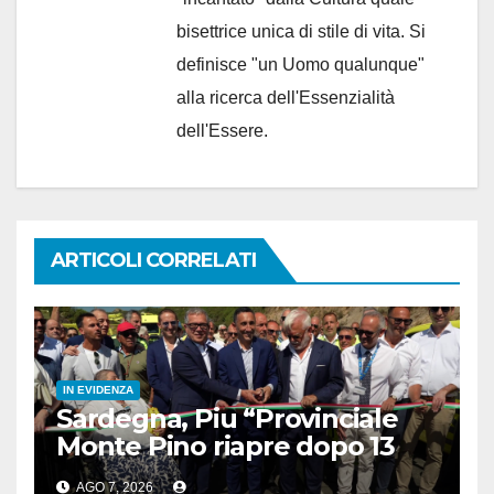
bisettrice unica di stile di vita. Si
definisce "un Uomo qualunque"
alla ricerca dell'Essenzialità
dell'Essere.
ARTICOLI CORRELATI
IN EVIDENZA
Sardegna, Piu “Provinciale
Monte Pino riapre dopo 13
anni, opera fondamentale”
AGO 7, 2026