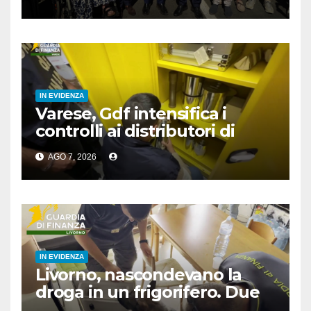
IN EVIDENZA
Varese, Gdf intensifica i
controlli ai distributori di
carburante, 6 multati
AGO 7, 2026
IN EVIDENZA
Livorno, nascondevano la
droga in un frigorifero. Due
arresti