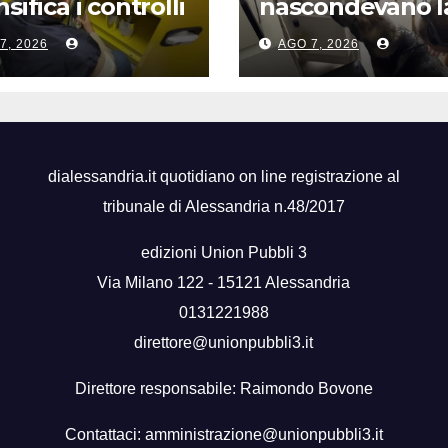
sifica i controlli
nascondevano l
stributori di
droga in un
7, 2026
AGO 7, 2026
urante, 6
frigorifero. Due
ati
arresti
dialessandria.it quotidiano on line registrazione al
tribunale di Alessandria n.48/2017
edizioni Union Pubbli 3
Via Milano 122 - 15121 Alessandria
0131221988
direttore@unionpubbli3.it
Direttore responsabile: Raimondo Bovone
Contattaci:
amministrazione@unionpubbli3.it