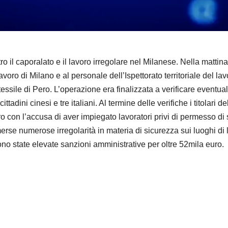
d
e
o
 il caporalato e il lavoro irregolare nel Milanese. Nella mattin
voro di Milano e al personale dell’Ispettorato territoriale del lavo
sile di Pero. L’operazione era finalizzata a verificare eventuali
cittadini cinesi e tre italiani. Al termine delle verifiche i titolar
ero con l’accusa di aver impiegato lavoratori privi di permesso di
erse numerose irregolarità in materia di sicurezza sui luoghi di 
ono state elevate sanzioni amministrative per oltre 52mila euro.