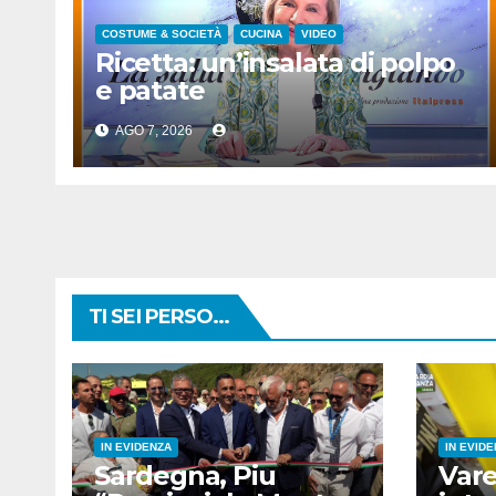
COSTUME & SOCIETÀ
CUCINA
VIDEO
Ricetta: un’insalata di polpo
e patate
AGO 7, 2026
TI SEI PERSO...
IN EVIDENZA
IN EVID
Sardegna, Piu
Vare