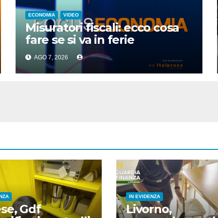
ECONOMIA
VIDEO
Misuratori fiscali: ecco cosa
fare se si va in ferie
AGO 7, 2026
ENZA
IN EVIDENZA
se, Gdf
Livorno,