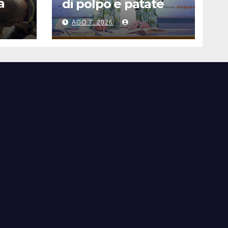
a
di polpo e patate
AGO 7, 2026