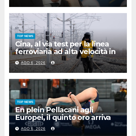
TOP NEWS
Cina, al via test per la linea
ferroviaria ad alta velocità in
zona permafrost
AGO 6, 2026
TOP NEWS
En plein Pellacani agli
Europei, il quinto oro arriva
nel sincro con Pizzini
AGO 6, 2026