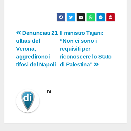
Navigazione
Denunciati 21
Il ministro Tajani:
ultras del
“Non ci sono i
articoli
Verona,
requisiti per
aggredirono i
riconoscere lo Stato
tifosi del Napoli
di Palestina”
Di