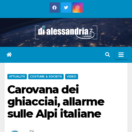
Skip
to
content
ATTUALITÀ
COSTUME & SOCIETÀ
VIDEO
Carovana dei
ghiacciai, allarme
sulle Alpi italiane
Di