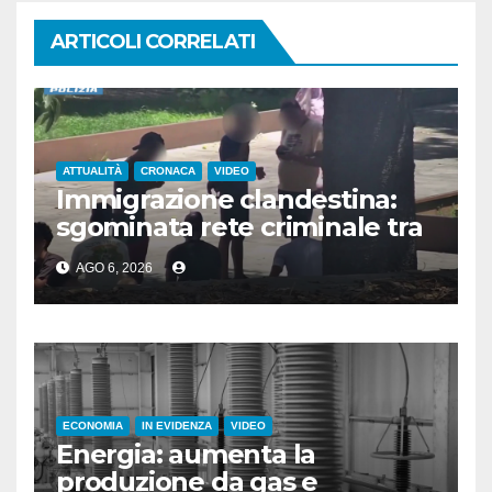
ARTICOLI CORRELATI
ATTUALITÀ
CRONACA
VIDEO
Immigrazione clandestina:
sgominata rete criminale tra
Algeria, Italia e Francia
AGO 6, 2026
ECONOMIA
IN EVIDENZA
VIDEO
Energia: aumenta la
produzione da gas e