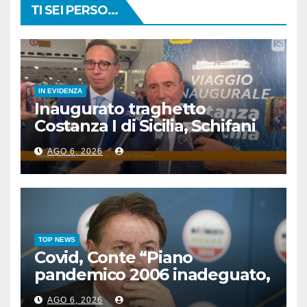
TI SEI PERSO...
IN EVIDENZA
Inaugurato traghetto
Costanza I di Sicilia, Schifani
“Mantenuto impegni presi”
AGO 6, 2026
TOP NEWS
Covid, Conte “Piano
pandemico 2006 inadeguato,
virus senza precedenti”
AGO 6, 2026