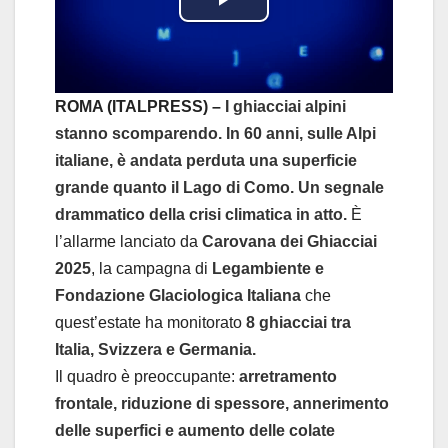
P
l
a
ROMA (ITALPRESS) –
I ghiacciai alpini
stanno scomparendo. In 60 anni, sulle Alpi
y
italiane, è andata perduta una superficie
grande quanto il Lago di Como. Un segnale
V
drammatico della crisi climatica in atto.
È
i
l’allarme lanciato da
Carovana dei Ghiacciai
2025
, la campagna di
Legambiente e
d
Fondazione Glaciologica Italiana
che
quest’estate ha monitorato
8 ghiacciai tra
e
Italia, Svizzera e Germania.
o
Il quadro è preoccupante:
arretramento
frontale, riduzione di spessore, annerimento
delle superfici e aumento delle colate