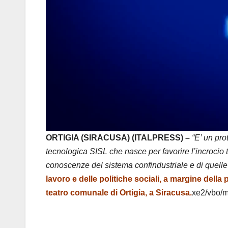
ORTIGIA (SIRACUSA) (ITALPRESS) –
“E’ un pro
tecnologica SISL che nasce per favorire l’incrocio 
conoscenze del sistema confindustriale e di quelle 
lavoro e delle politiche sociali, a margine del
teatro comunale di Ortigia, a Siracusa.
xe2/vbo/