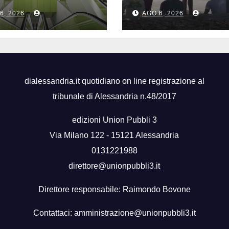
ardi di euro per
sgominata rete
6, 2026
AGO 6, 2026
uova
criminale tra
opolitana di
Algeria, Italia e
onto
Francia
dialessandria.it quotidiano on line registrazione al
tribunale di Alessandria n.48/2017
edizioni Union Pubbli 3
Via Milano 122 - 15121 Alessandria
0131221988
direttore@unionpubbli3.it
Direttore responsabile: Raimondo Bovone
Contattaci:
amministrazione@unionpubbli3.it