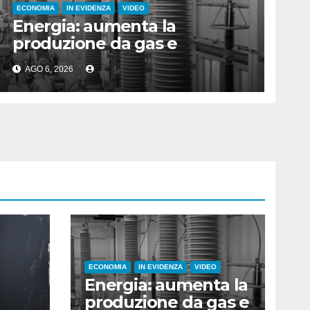
ECONOMIA
IN EVIDENZA
VIDEO
Energia: aumenta la
produzione da gas e
fotovoltaico
AGO 6, 2026
ECONOMIA
IN EVIDENZA
VIDEO
Energia: aumenta la
produzione da gas e