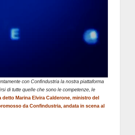
iuntamente con Confindustria la nostra piattaforma
rsi di tutte quelle che sono le competenze, le
 detto Marina Elvira Calderone, ministro del
 promosso da Confindustria, andata in scena al