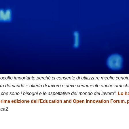
a
y
V
i
d
e
tocollo importante perché ci consente di utilizzare meglio cong
tra domanda e offerta di lavoro e deve certamente anche arricchi
o
che sono i bisogni e le aspettative del mondo del lavoro”.
Lo ha
la prima edizione dell’Education and Open Innovation Forum,
mca2