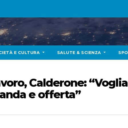
CIETÀ E CULTURA
SALUTE & SCIENZA
SP
avoro, Calderone: “Vogli
manda e offerta”