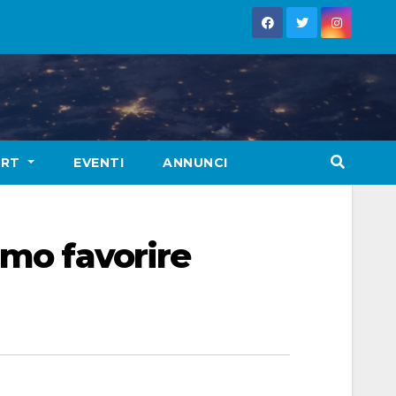
ORT
EVENTI
ANNUNCI
amo favorire